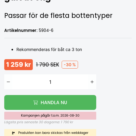
Passar för de flesta bottentyper
Artikelnummer:
5904-6
Rekommenderas för båt ca 3 ton
1 259 kr
1 790 SEK
-30 %
HANDLA NU
Kampanjen pågår t.o.m.
2026-08-30
Lägsta pris senaste 30 dagarna:
1 790 kr
Produkten kan bara skickas från webblager