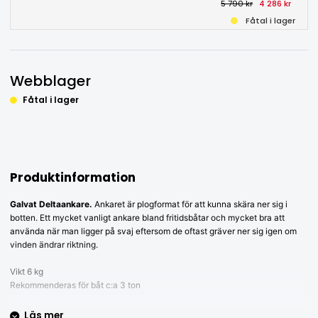
5 790 kr
4 286 kr
Fåtal i lager
Webblager
Fåtal i lager
Produktinformation
Galvat Deltaankare.
Ankaret är plogformat för att kunna skära ner sig i
botten. Ett mycket vanligt ankare bland fritidsbåtar och mycket bra att
använda när man ligger på svaj eftersom de oftast gräver ner sig igen om
vinden ändrar riktning.
Vikt 6 kg
Rekommenderas för båt c:a 3 ton
Läs mer