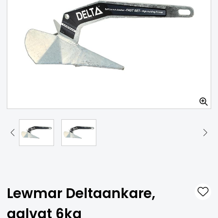
Breeze-ankare, galvat
FINNS I LAGER
321 SEK
459 SEK
-30 %
Lägg i varukorg
Lewmar Deltaankare,
galvat 6kg