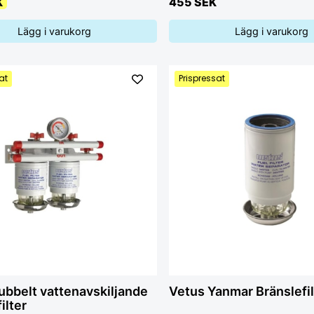
K
455 SEK
Lägg i varukorg
Lägg i varukorg
at
Prispressat
ubbelt vattenavskiljande
Vetus Yanmar Bränslefil
ilter