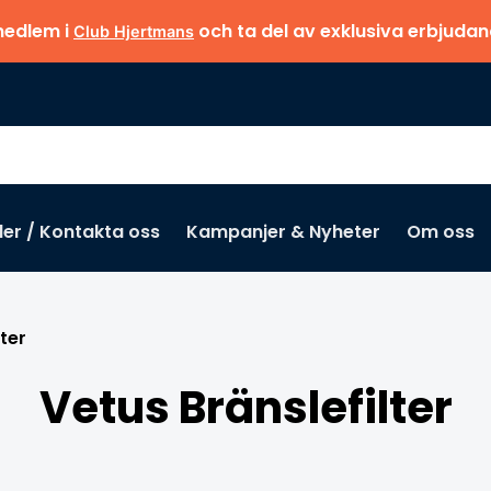
medlem i
och ta del av exklusiva erbjuda
Club Hjertmans
der / Kontakta oss
Kampanjer & Nyheter
Om oss
ter
Vetus Bränslefilter