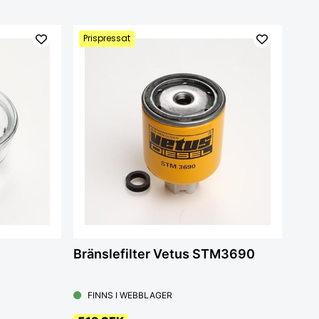
Prispressat
Bränslefilter Vetus STM3690
FINNS I WEBBLAGER