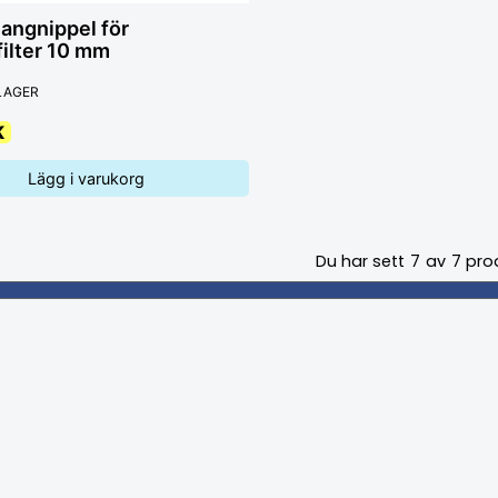
langnippel för
filter 10 mm
 LAGER
K
Lägg i varukorg
Du har sett
7
av
7
pro