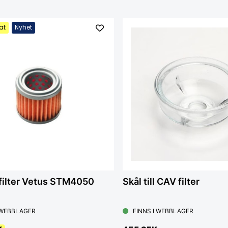
at
Nyhet
filter Vetus STM4050
Skål till CAV filter
 WEBBLAGER
FINNS I WEBBLAGER