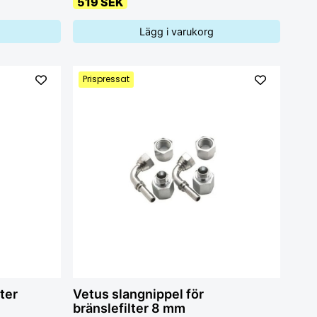
519 SEK
Lägg i varukorg
Prispressat
ter
Vetus slangnippel för
bränslefilter 8 mm