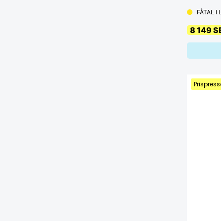
FÅTAL I
8 149 S
Prispress