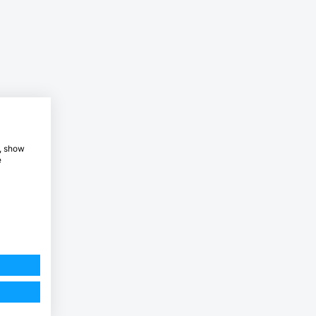
e, show
e