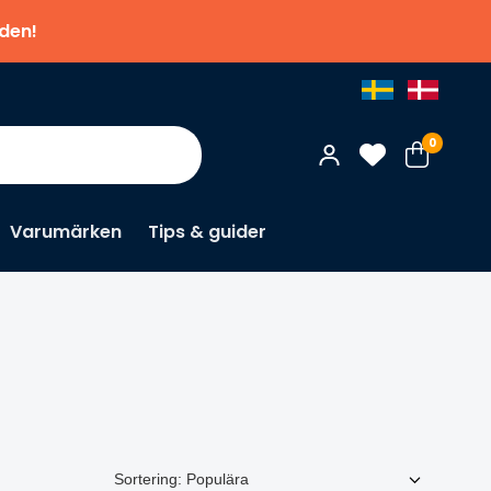
nden!
0
Varumärken
Tips & guider