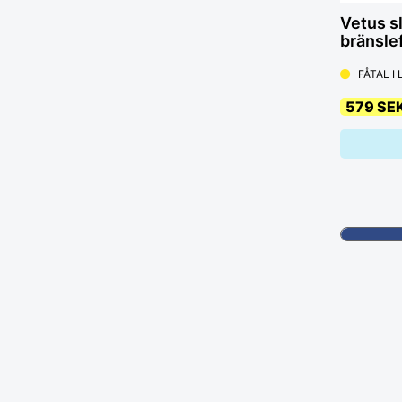
Vetus s
bränsle
FÅTAL I
579 SE