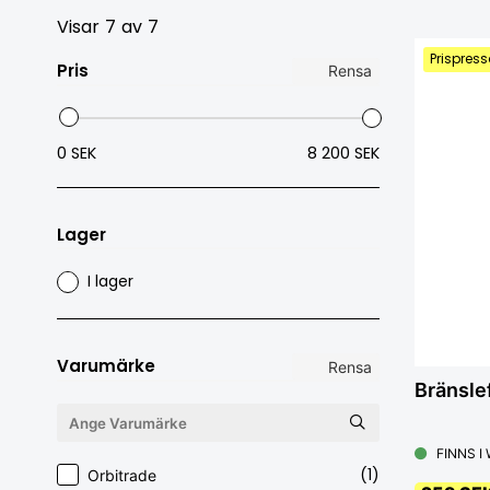
Visar
7
av
7
Prispress
Pris
Rensa
0 SEK
8 200 SEK
Lager
I lager
Varumärke
Rensa
Bränsle
FINNS I
(1)
Orbitrade