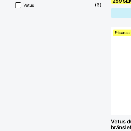
259 SE
(6)
Vetus
Prispress
Vetus d
bränslef