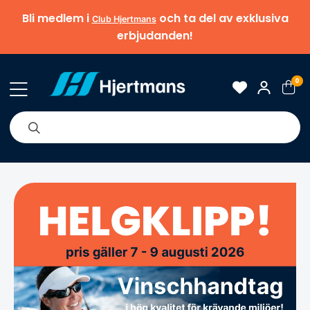
Bli medlem i
och ta del av exklusiva
Club Hjertmans
erbjudanden!
0
& Nyheter
Om oss
Varumärken
Tips & guider