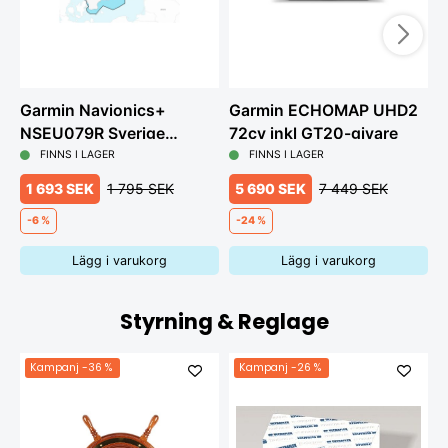
Garmin Navionics+
Garmin ECHOMAP UHD2
G
NSEU079R Sverige
72cv inkl GT20-givare
7
sydost
FINNS I LAGER
FINNS I LAGER
1 693 SEK
1 795 SEK
5 690 SEK
7 449 SEK
-6 %
-24 %
Lägg i varukorg
Lägg i varukorg
Styrning & Reglage
Kampanj
-36 %
Kampanj
-26 %