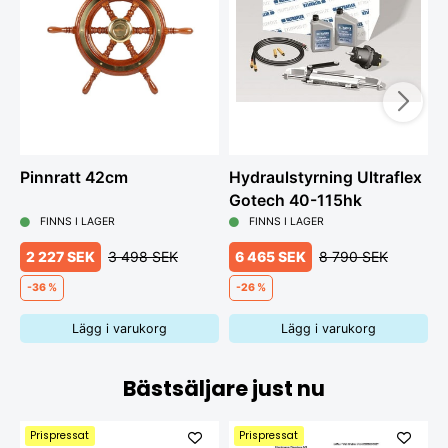
Pinnratt 42cm
Hydraulstyrning Ultraflex
T
Gotech 40-115hk
B
FINNS I LAGER
FINNS I LAGER
2 227 SEK
3 498 SEK
6 465 SEK
8 790 SEK
-36 %
-26 %
Lägg i varukorg
Lägg i varukorg
Bästsäljare just nu
Prispressat
Prispressat