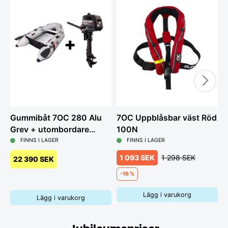
Gummibåt 7OC 280 Alu
7OC Uppblåsbar väst Röd
G
Grey + utombordare
100N
L
Mercury 6hk
FINNS I LAGER
FINNS I LAGER
1 093 SEK
1 298 SEK
22 390 SEK
-16 %
Lägg i varukorg
Lägg i varukorg