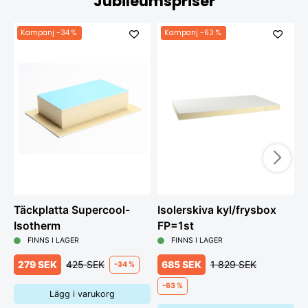
Jubileumspriser
Kampanj
-34 %
Kampanj
-63 %
Täckplatta Supercool-
Isolerskiva kyl/frysbox
K
Isotherm
FP=1st
D
FINNS I LAGER
FINNS I LAGER
279 SEK
425 SEK
685 SEK
1 829 SEK
-34 %
-63 %
Lägg i varukorg