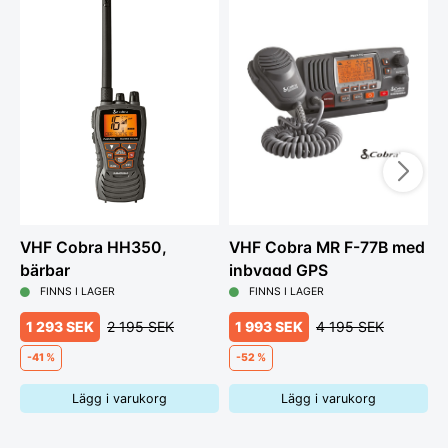
VHF Cobra HH350,
VHF Cobra MR F-77B med
H
bärbar
inbyggd GPS
C
FINNS I LAGER
FINNS I LAGER
1 293 SEK
2 195 SEK
1 993 SEK
4 195 SEK
-41 %
-52 %
Lägg i varukorg
Lägg i varukorg