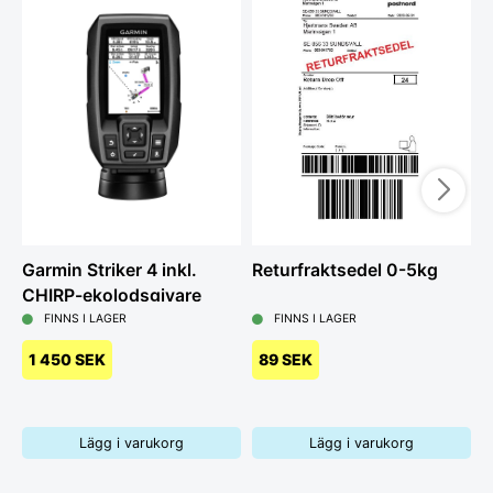
Garmin Striker 4 inkl.
Returfraktsedel 0-5kg
B
CHIRP-ekolodsgivare
c
FINNS I LAGER
FINNS I LAGER
1 450 SEK
89 SEK
Lägg i varukorg
Lägg i varukorg