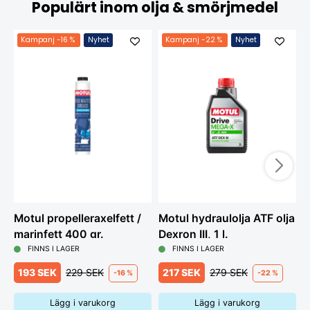
Populärt inom olja & smörjmedel
Kampanj
-16 %
Nyhet
Kampanj
-22 %
Nyhet
Motul propelleraxelfett /
Motul hydraulolja ATF olja
M
marinfett 400 gr.
Dexron III, 1 l.
V
FINNS I LAGER
FINNS I LAGER
193 SEK
229 SEK
217 SEK
279 SEK
-16 %
-22 %
Lägg i varukorg
Lägg i varukorg