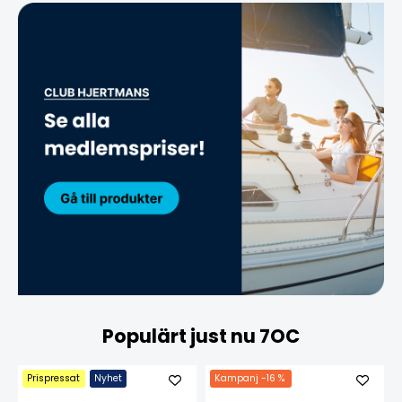
Populärt just nu 7OC
Prispressat
Nyhet
Kampanj
-16 %