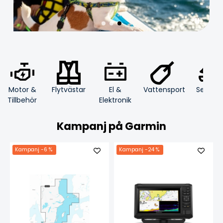
Motor &
Flytvästar
El &
Segling
Vattensport
Tillbehör
Elektronik
Kampanj på Garmin
Kampanj
-6 %
Kampanj
-24 %