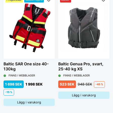
Baltic SAR One size 40-
Baltic Genua Pro, svart,
130kg
25-40 kg XS
FINNS I WEBBLAGER
FINNS I WEBBLAGER
1 698 SEK
1 998 SEK
523 SEK
948 SEK
-45 %
-15 %
Lägg i varukorg
Lägg i varukorg