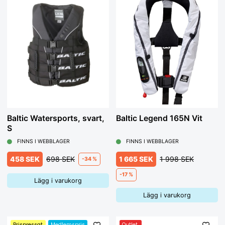
Baltic Watersports, svart,
Baltic Legend 165N Vit
S
FINNS I WEBBLAGER
FINNS I WEBBLAGER
458 SEK
698 SEK
1 665 SEK
1 998 SEK
-34 %
-17 %
Lägg i varukorg
Lägg i varukorg
Prispressat
Medlemspris
Outlet