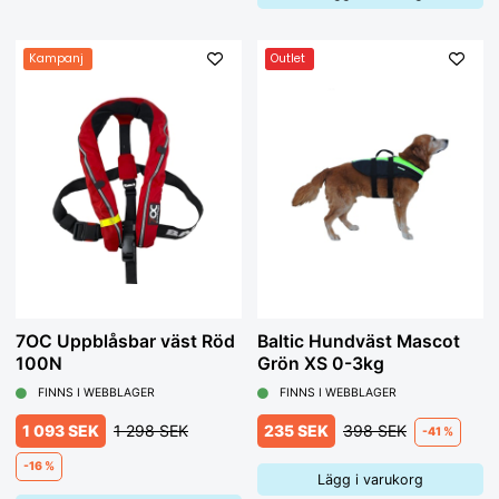
Kampanj
Outlet
7OC Uppblåsbar väst Röd
Baltic Hundväst Mascot
100N
Grön XS 0-3kg
FINNS I WEBBLAGER
FINNS I WEBBLAGER
1 093 SEK
1 298 SEK
235 SEK
398 SEK
-41 %
-16 %
Lägg i varukorg