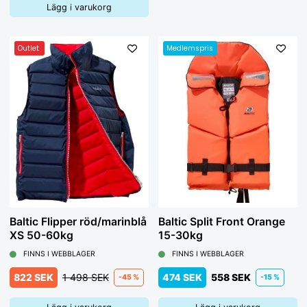
Lägg i varukorg
Outlet
Medlemspris
Baltic Flipper röd/marinblå
Baltic Split Front Orange
XS 50-60kg
15-30kg
FINNS I WEBBLAGER
FINNS I WEBBLAGER
822 SEK
1 498 SEK
474 SEK
558 SEK
-45 %
-15 %