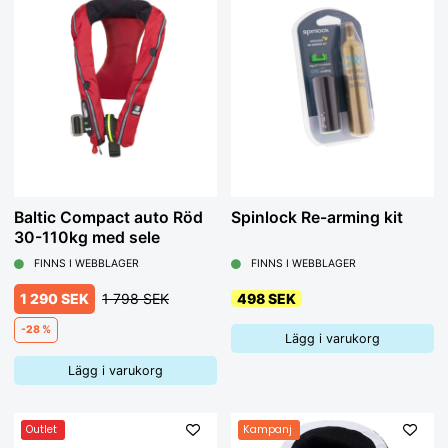
Baltic Compact auto Röd
Spinlock Re-arming kit
30-110kg med sele
FINNS I WEBBLAGER
FINNS I WEBBLAGER
1 290 SEK
1 798 SEK
498 SEK
-28 %
Lägg i varukorg
Lägg i varukorg
Outlet
Kampanj