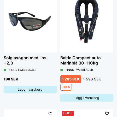
Söker du seglarstövlar har vi flera omtyckta modeller från Gill
och Lizard.
Solglasögon är nästan ett måste på sjön. Vi har flera olika
modeller av solglasögon för båtlivet och till och med varianter
med inbyggd läslins samt praktiska flytande nackband!
Info om uppblåsbara räddningsvästar
Solglasögon med lins,
Baltic Compact auto
+2,0
Marinblå 30-110kg
FINNS I WEBBLAGER
FINNS I WEBBLAGER
198 SEK
1 285 SEK
1 598 SEK
-20 %
Lägg i varukorg
Lägg i varukorg
Outlet