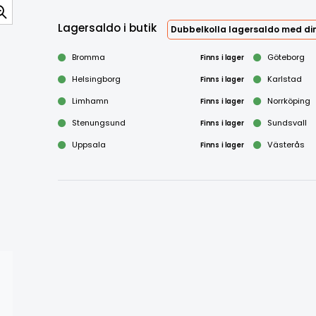
Lagersaldo i butik
Dubbelkolla lagersaldo med din
Bromma
Finns i lager
Göteborg
Helsingborg
Finns i lager
Karlstad
Limhamn
Finns i lager
Norrköping
Stenungsund
Finns i lager
Sundsvall
Uppsala
Finns i lager
Västerås