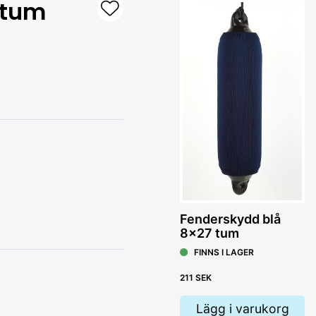
 tum
Klo
F
Fenderskydd blå
55
8x27 tum
FINNS I LAGER
211 SEK
Lägg i varukorg