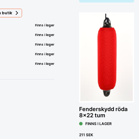
 butik
Finns i lager
Finns i lager
Finns i lager
Finns i lager
Finns i lager
Fenderskydd röda
8x22 tum
FINNS I LAGER
211 SEK