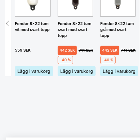
å
Fender 8x22 tum
Fender 8x22 tum
Fender 8x22 tum
vit med svart topp
svart med svart
grå med svart
topp
topp
559 SEK
442 SEK
741 SEK
442 SEK
741 SEK
-40 %
-40 %
korg
Lägg i varukorg
Lägg i varukorg
Lägg i varukorg