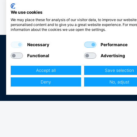
We use cookies
We may place these for analysis of our visitor data, to improve our websit
personalised content and to give you a great website experience. For mor
information about the cookies we use open the settings.
Necessary
Performance
Functional
Advertising
Club Hjertmans
Accept all
Save selection
Logga in
Bli kund
Deny
No, adjust