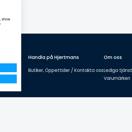
e, show
e
Handla på Hjertmans
Om oss
Butiker, Öppettider / Kontakta oss
Lediga tjäns
Varumärken