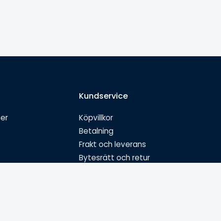
Kundservice
ter
Köpvillkor
Betalning
Frakt och leverans
Bytesrätt och retur
Garanti och reklamation
Ångra köp