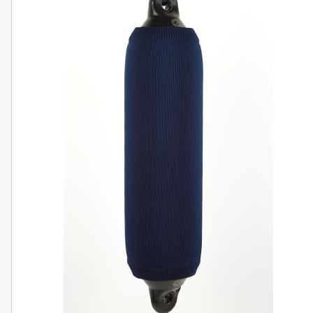
Fender 8x22 tum vit med svart topp
FINNS I LAGER
559 SEK