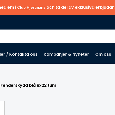
medlem i
och ta del av exklusiva erbjuda
Club Hjertmans
der / Kontakta oss
Kampanjer & Nyheter
Om oss
Missa inte
Fenderskydd blå 8x22 tum