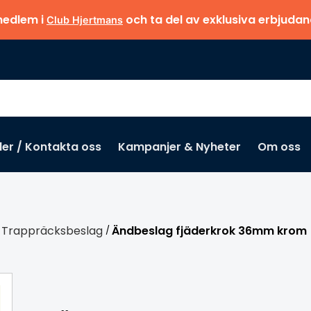
medlem i
och ta del av exklusiva erbjuda
Club Hjertmans
der / Kontakta oss
Kampanjer & Nyheter
Om oss
Missa inte
Trappräcksbeslag
Ändbeslag fjäderkrok 36mm krom
/