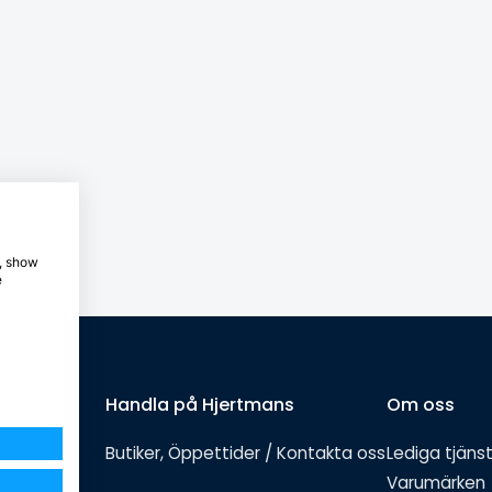
e, show
e
Handla på Hjertmans
Om oss
Butiker, Öppettider / Kontakta oss
Lediga tjäns
Varumärken