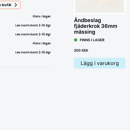
 butik
Finns i lager
Ändbeslag
Lev norm inom 2-10 dgr
fjäderkrok 36mm
mässing
Lev norm inom 2-10 dgr
FINNS I LAGER
Finns i lager
200 SEK
Lev norm inom 2-10 dgr
Lägg i varukorg