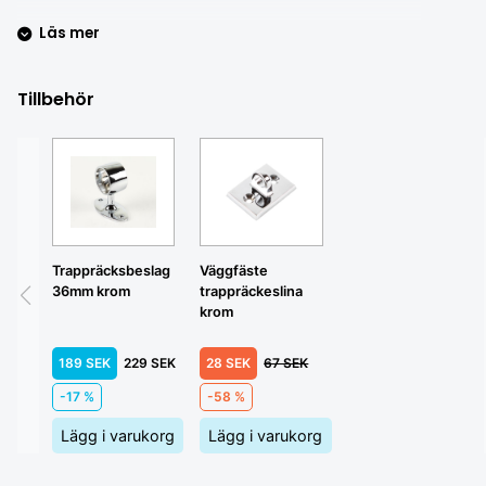
Läs mer
Tillbehör
Väggfäste
Trappräcksbeslag
trappräckeslina
36mm krom
krom
28 SEK
67 SEK
189 SEK
229 SEK
-58 %
-17 %
Lägg i varukorg
Lägg i varukorg