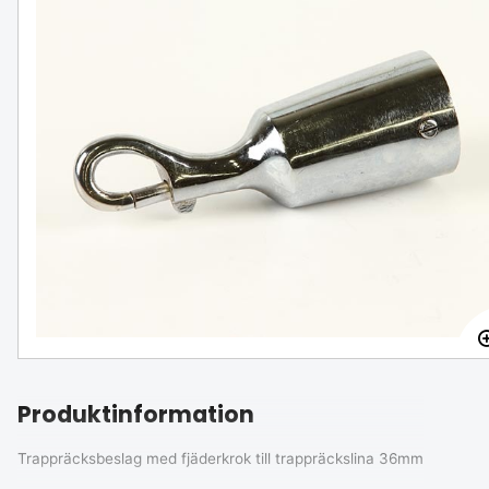
Trappräckslina syntet 36mm svart 3-slagen
FINNS I LAGER
152 SEK
298 SEK
-49 %
Produktinformation
Trappräcksbeslag med fjäderkrok till trappräckslina 36mm