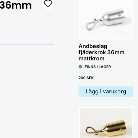
k 36mm
Ändbeslag
fjäderkrok 36mm
mattkrom
Tra
FINNS I LAGER
200 SEK
F
Lägg i varukorg
17