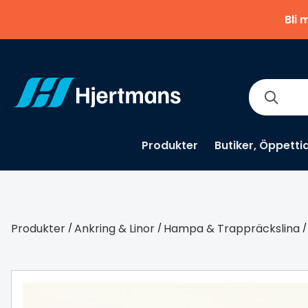
Bli 
Produkter
Butiker, Öppetti
Produkter
Ankring & Linor
Hampa & Trappräckslina
/
/
/
Kampanj
-49 %