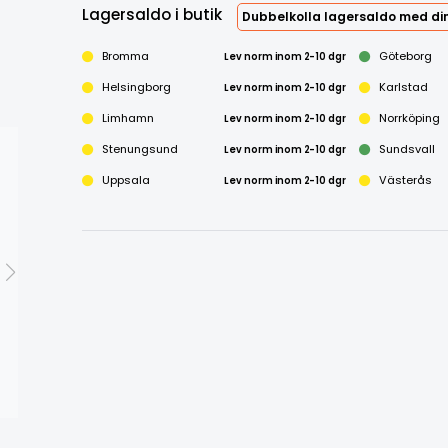
Lagersaldo i butik
Dubbelkolla lagersaldo med din
Bromma
Lev norm inom 2-10 dgr
Göteborg
Helsingborg
Lev norm inom 2-10 dgr
Karlstad
Limhamn
Lev norm inom 2-10 dgr
Norrköping
Stenungsund
Lev norm inom 2-10 dgr
Sundsvall
Uppsala
Lev norm inom 2-10 dgr
Västerås