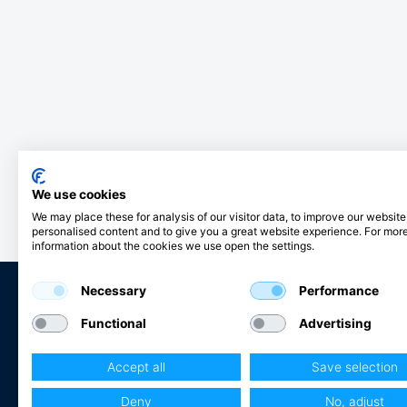
We use cookies
We may place these for analysis of our visitor data, to improve our websit
personalised content and to give you a great website experience. For mor
information about the cookies we use open the settings.
Necessary
Performance
Functional
Advertising
Club Hjertmans
Accept all
Save selection
Logga in
Bli kund
Deny
No, adjust