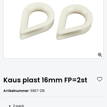
Polersvamp mjuk 100 mm
FINNS I LAGER
15 SEK
55 SEK
-73 %
Lägg i varukorg
Kaus plast 16mm FP=2st
Artikelnummer:
5907-216
2-pack