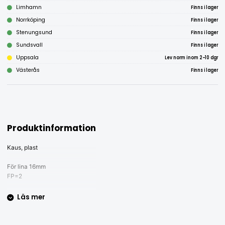
Limhamn
Finns i lager
Norrköping
Finns i lager
Stenungsund
Finns i lager
Sundsvall
Finns i lager
Uppsala
Lev norm inom 2-10 dgr
Västerås
Finns i lager
Produktinformation
Kaus, plast
För lina 16mm
FP=2
Läs mer