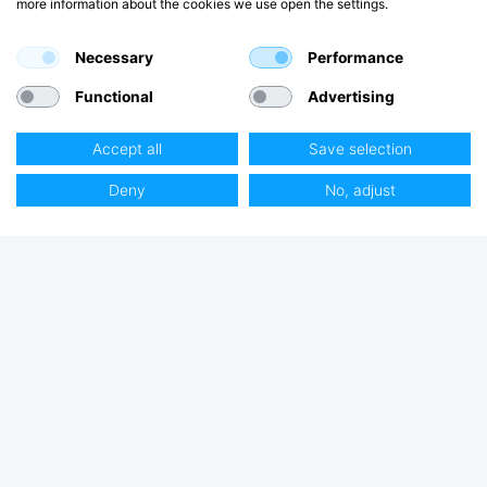
more information about the cookies we use open the settings.
Necessary
Performance
Functional
Advertising
Accept all
Save selection
Deny
No, adjust
Club Hjertmans
Logga in
Bli kund
Handla på Hjertmans
Butiker, Öppettider / Kontakta oss
Om oss