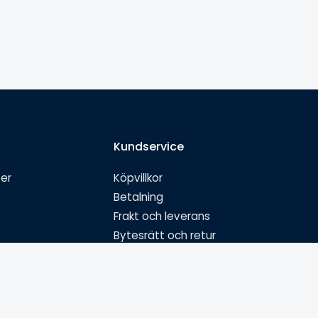
Kundservice
ter
Köpvillkor
Betalning
Frakt och leverans
Bytesrätt och retur
Garanti och reklamation
Ångra köp