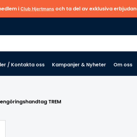
medlem i
och ta del av exklusiva erbjuda
Club Hjertmans
der / Kontakta oss
Kampanjer & Nyheter
Om oss
Missa inte
engöringshandtag TREM