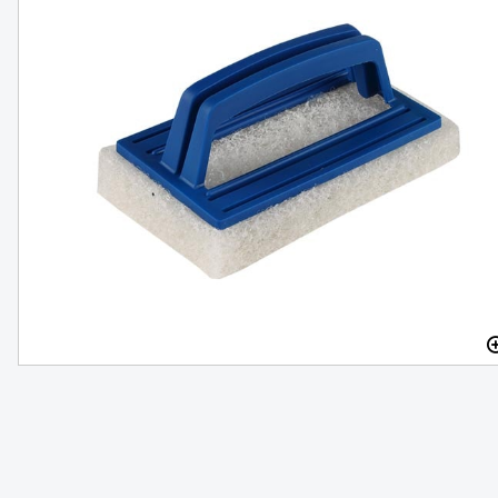
Starbrite Aluminium Cleaner 1,9liter
FINNS I LAGER
579 SEK