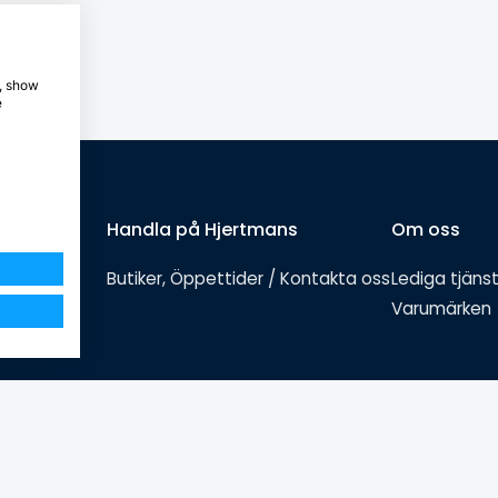
e, show
e
Handla på Hjertmans
Om oss
Butiker, Öppettider / Kontakta oss
Lediga tjäns
Varumärken