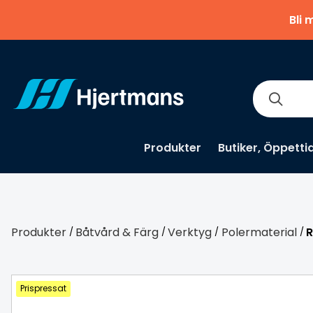
Bli 
Produkter
Butiker, Öppetti
Produkter
Båtvård & Färg
Verktyg
Polermaterial
R
/
/
/
/
Prispressat
Prispressat