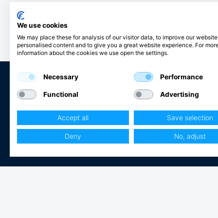
We use cookies
We may place these for analysis of our visitor data, to improve our websit
personalised content and to give you a great website experience. For mor
information about the cookies we use open the settings.
Necessary
Performance
Functional
Advertising
Club Hjertmans
Accept all
Save selection
Logga in
Bli kund
Deny
No, adjust