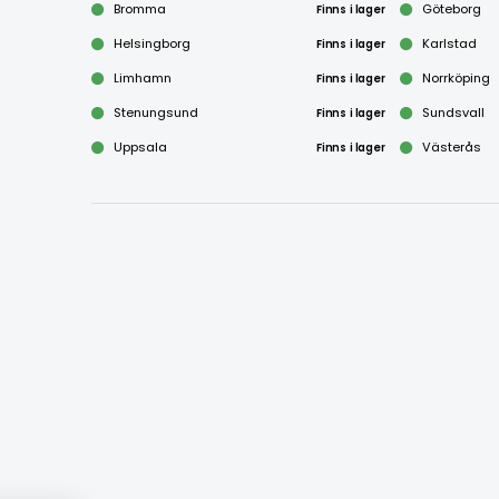
Bromma
Finns i lager
Göteborg
Helsingborg
Finns i lager
Karlstad
Limhamn
Finns i lager
Norrköping
Stenungsund
Finns i lager
Sundsvall
Uppsala
Finns i lager
Västerås