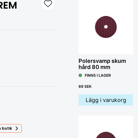
REM
Polersvamp skum
Sta
hård 80 mm
FINNS I LAGER
F
69 SEK
42
Lägg i varukorg
 butik