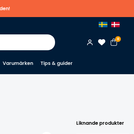
nden!
0
Varumärken
Tips & guider
×
Pri
Liknande produkter