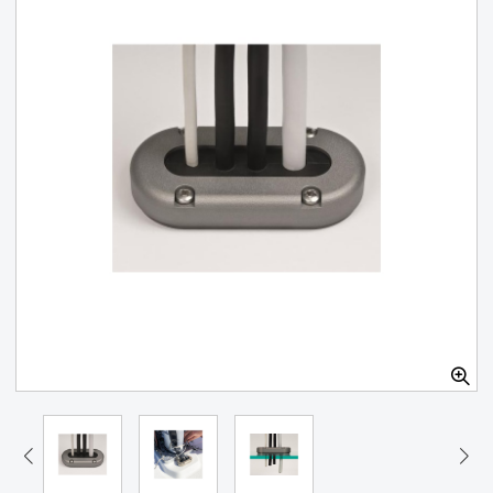
Kabelgenomföring Scanstrut vattentät 9-14 mm grå
FINNS I LAGER
469 SEK
Lägg i varukorg