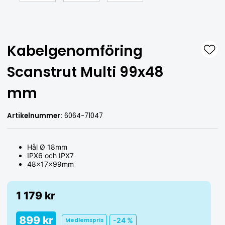
Kabelgenomföring
Scanstrut Multi 99x48
mm
Artikelnummer:
6064-71047
Hål Ø 18mm
IPX6 och IPX7
48x17x99mm
1 179 kr
899 kr
-24 %
Medlemspris