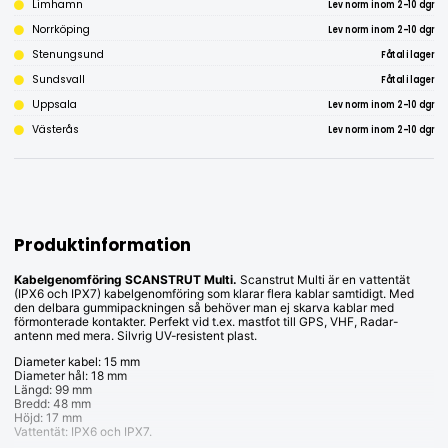
Limhamn
Lev norm inom 2-10 dgr
Norrköping
Lev norm inom 2-10 dgr
Stenungsund
Fåtal i lager
Sundsvall
Fåtal i lager
Uppsala
Lev norm inom 2-10 dgr
Västerås
Lev norm inom 2-10 dgr
Produktinformation
Kabelgenomföring SCANSTRUT Multi.
Scanstrut Multi är en vattentät
(IPX6 och IPX7) kabelgenomföring som klarar flera kablar samtidigt. Med
den delbara gummipackningen så behöver man ej skarva kablar med
förmonterade kontakter. Perfekt vid t.ex. mastfot till GPS, VHF, Radar-
antenn med mera. Silvrig UV-resistent plast.
Diameter kabel: 15 mm
Diameter hål: 18 mm
Längd: 99 mm
Bredd: 48 mm
Höjd: 17 mm
Vattentät: IPX6 och IPX7.