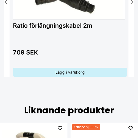
Ratio förlängningskabel 2m
Ra
709 SEK
8
Lägg i varukorg
Liknande produkter
Kampanj
-10 %