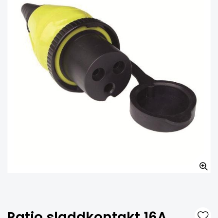
Förminskning 75-60 mm
FINNS I LAGER
179 SEK
Lägg i varukorg
Ratio sladdkontakt 16A