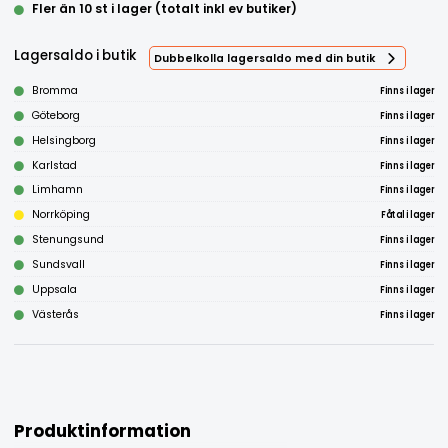
Fler än 10 st i lager (totalt inkl ev butiker)
Lagersaldo i butik
Dubbelkolla lagersaldo med din butik
Bromma
Finns i lager
Göteborg
Finns i lager
Helsingborg
Finns i lager
Karlstad
Finns i lager
Limhamn
Finns i lager
Norrköping
Fåtal i lager
Stenungsund
Finns i lager
Sundsvall
Finns i lager
Uppsala
Finns i lager
Västerås
Finns i lager
Produktinformation