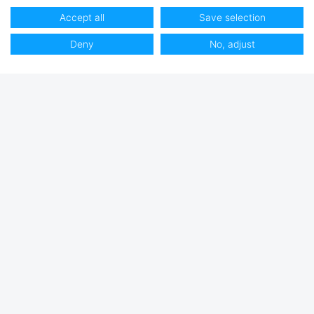
Accept all
Save selection
Deny
No, adjust
Club Hjertmans
Logga in
Bli kund
Handla på Hjertmans
Butiker, Öppettider / Kontakta oss
Om oss
Lediga tjänster
Varumärken
Kundservice