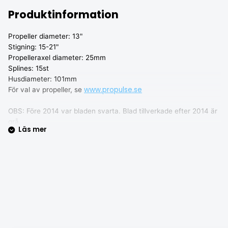
Produktinformation
Propeller diameter: 13"
Stigning: 15-21"
Propelleraxel diameter: 25mm
Splines: 15st
Husdiameter: 101mm
www.propulse.se
För val av propeller, se
OBS: Före 2014 var bladen svarta. Blad tillverkade efter 2014 är
grå.
Läs mer
Blanda aldrig svarta och grå blad, då kommer propellern eller i
värsta fall motorn gå sönder.