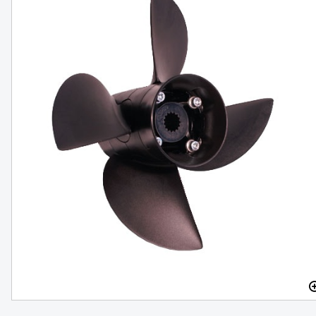
Anod i zink för värmeväxlare, FOCS-serien
mm
FINNS I LAGER
298 SEK