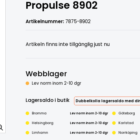
Propulse 8902
Artikelnummer:
7875-8902
Artikeln finns inte tillgänglig just nu
Webblager
Lev norm inom 2-10 dgr
Lagersaldo i butik
Dubbelkolla lagersaldo med din
Lägg i varukorg
Bromma
Lev norm inom 2-10 dgr
Göteborg
Helsingborg
Lev norm inom 2-10 dgr
Karlstad
Limhamn
Lev norm inom 2-10 dgr
Norrköping