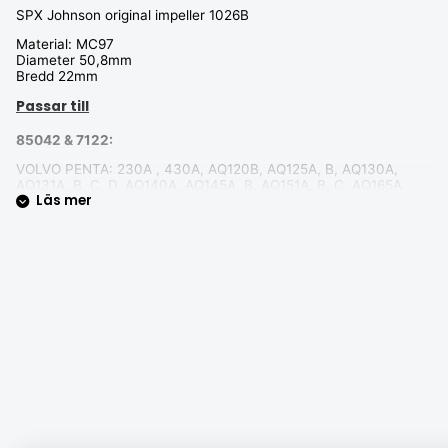
SPX Johnson original impeller 1026B
Material: MC97
Diameter 50,8mm
Bredd 22mm
Passar till
85042 & 7122:
VOLVO PENTA: 230A , 430A, AQ120B, AQ125A, B, AQ130A,
AQ131A, B, C, D, AQ140A, AQ145A, B, AQ151A, B, C, AQ165A,
Läs mer
AQ170A, B, C, AQ171A, C, AQ175A, AQ200B, C, D, F, AQ250A,
AQ251A, AQD21 (kilspår), B, BB140A, BB145A, BB165A, BB170A,
B, C, MD21A (kilspår)
85044 & 7123:
VOLVO PENTA : 2001, B, 2002, B, 2003, B, MD11C, D, MD5A, B,
C, MD6B, MD7A, B
PERKINS: M20
BUKH: DV10,DV20ME*, DV20SME*
BMW D7, D12 * Med Marteckylning
85046 & 7124: