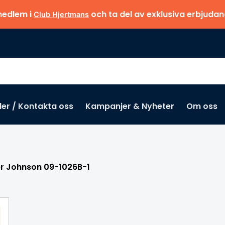
medlem i
och ta del av exklusiva erbjuda
Club Hjertmans
der / Kontakta oss
Kampanjer & Nyheter
Om oss
Missa inte
er Johnson 09-1026B-1