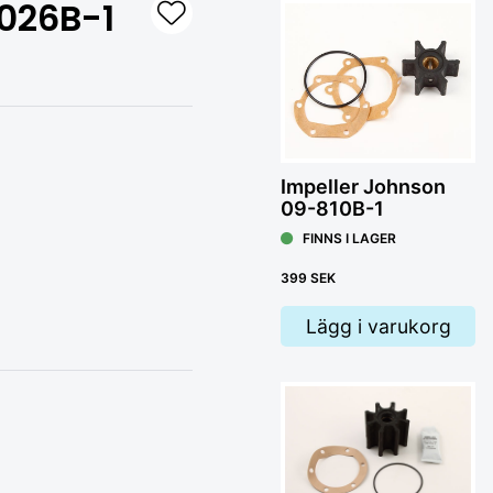
026B-1
Impeller Johnson
09-810B-1
Hem
FINNS I LAGER
399 SEK
F
Lägg i varukorg
29