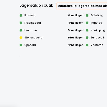
Lagersaldo i butik
Dubbelkolla lagersaldo med din
Bromma
Finns i lager
Göteborg
Helsingborg
Finns i lager
Karlstad
Limhamn
Finns i lager
Norrköping
Stenungsund
Fåtal i lager
Sundsvall
Uppsala
Finns i lager
Västerås