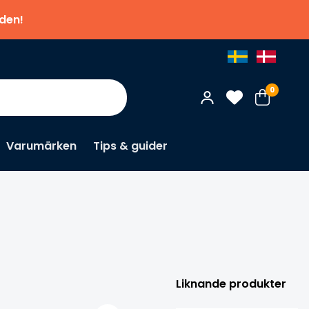
nden!
0
Varumärken
Tips & guider
×
Pri
Liknande produkter