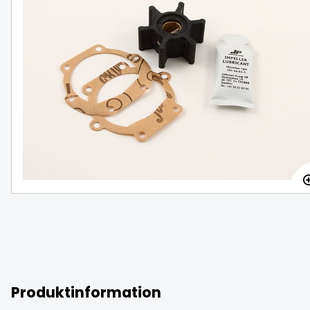
Oljefilter LDW502/602/702/903/1003
FINNS I LAGER
159 SEK
Produktinformation