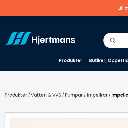
Bli 
Produkter
Butiker, Öppetti
Produkter
Vatten & VVS
Pumpar
Impellrar
Impell
/
/
/
/