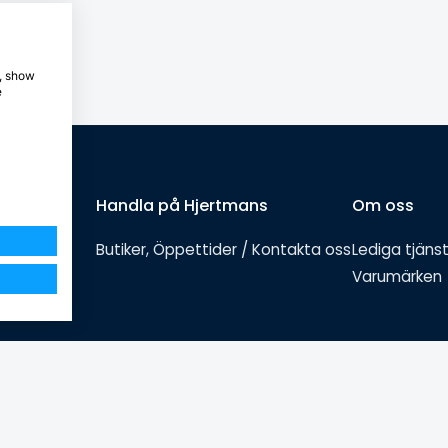
e, show
e
Handla på Hjertmans
Om oss
Butiker, Öppettider / Kontakta oss
Lediga tjäns
Varumärken