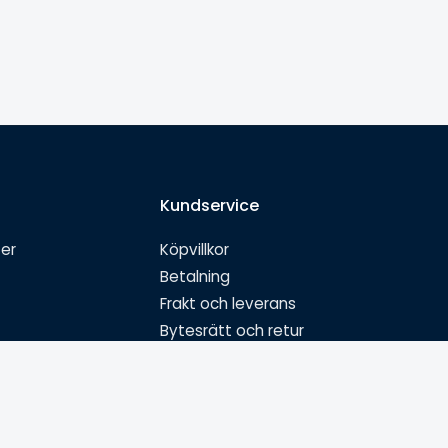
Kundservice
ter
Köpvillkor
Betalning
Frakt och leverans
Bytesrätt och retur
Garanti och reklamation
Ångra köp