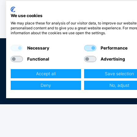
VOLVO PENTA: AD31A, B, AD41A, B, AQAD30A, AQAD41A,
AQD19, AQD27, AQD29, AQD32A, AQD40A, AQD41A, AQD70B,
C, D,D41A, B, KAD42A, KAMD42A, MD19, MD27, MD29, MD30A,
We use cookies
MD31A, MD32A, MD40A, MD70B, C, TAMD30A,TAMD31A, B,
TAMD41A, B, KAD, -KAMD42 A, B ,P, TAMD60A,B, C, TAMD70B,
We may place these for analysis of our visitor data, to improve our websit
C, D, E, THAMD70B, C, TMD30A, TMD31A, B, TMD40A, B, C,
personalised content and to give you a great website experience. For mor
TMD41A,B,TMD70B, C
information about the cookies we use open the settings.
PERKINS: T6.354 175Hk
Necessary
Performance
85048 & 7126:
Functional
Advertising
VOLVO PENTA MB10A, AQD2B, MD1, B,MD2, B, MD6A,MD2010A,
Club Hjertmans
B, 2020A, B, MD2030, MD2040 BUKH DV10 - 1975, DV20 -
1975
Accept all
Save selection
Logga in
85050 & 7127:
Bli kund
Deny
No, adjust
VOLVO PENTA AQ110, AQ115A, B, AQ120, AQ130A, B, C, D,
AQ60F, MB18F, AQ90, AQ95- 100, AQ95A, BB115, B, C, BB100
MB18, BB30, MB20A, B, C, MD17C, D, MD3B
BUKH DV20ME*, DV20SME*, DV24ME*, DV24SME* * Original
kylsystem
PERKINS M25, M30, M35
85052 & 7128: