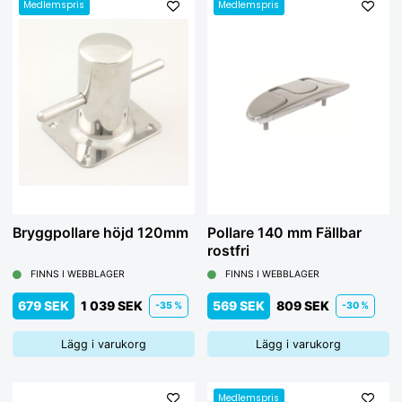
Medlemspris
Medlemspris
Bryggpollare höjd 120mm
Pollare 140 mm Fällbar
rostfri
FINNS I WEBBLAGER
FINNS I WEBBLAGER
679 SEK
1 039 SEK
569 SEK
809 SEK
-35 %
-30 %
Lägg i varukorg
Lägg i varukorg
Medlemspris