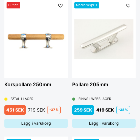
Outlet
Medlemspris
Korspollare 250mm
Pollare 205mm
FÅTAL I LAGER
FINNS I WEBBLAGER
451 SEK
719 SEK
259 SEK
419 SEK
-37 %
-38 %
Lägg i varukorg
Lägg i varukorg