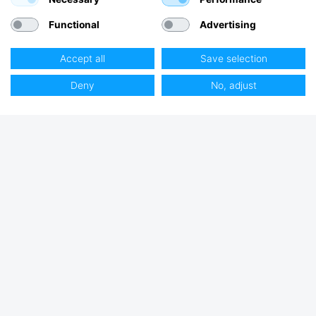
Functional
Advertising
Accept all
Save selection
Deny
No, adjust
Vanliga frågor