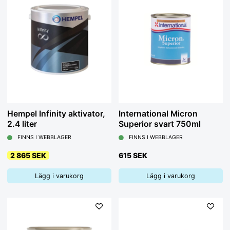
osmos (plastpest).
Råd 4:
Planera ditt arbete - alla färgleverantörer har
instruktionsböcker och enkla planer för hur du ska lyckas med
din bottenmålning.
Lycka till med din målning - fråga gärna en gång extra om du
behöver fler råd, välkommen!
Hempel Infinity aktivator,
International Micron
2.4 liter
Superior svart 750ml
FINNS I WEBBLAGER
FINNS I WEBBLAGER
2 865 SEK
615 SEK
Lägg i varukorg
Lägg i varukorg