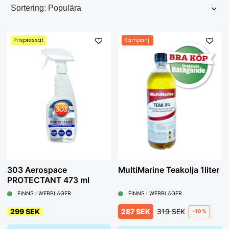
Prispressat
Kampanj
303 Aerospace
MultiMarine Teakolja 1liter
PROTECTANT 473 ml
FINNS I WEBBLAGER
FINNS I WEBBLAGER
299 SEK
287 SEK
319 SEK
-10 %