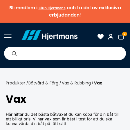
Bli medlem i
och ta del av exklusiva
Club Hjertmans
erbjudanden!
0
& Nyheter
Om oss
Varumärken
Tips & guider
Produkter
Båtvård & Färg
Vax & Rubbing
Vax
/
/
/
Vax
Här hittar du det bästa båtvaxet du kan köpa för din båt till
ett billigt pris. Vi har vax som är bäst i test för att du ska
kunna vårda din båt på rätt sätt.