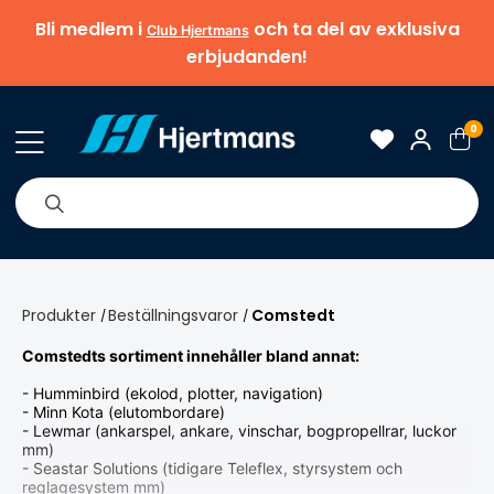
Bli medlem i
och ta del av exklusiva
Club Hjertmans
erbjudanden!
0
& Nyheter
Om oss
Varumärken
Tips & guider
Produkter
Beställningsvaror
Comstedt
/
/
Comstedts sortiment innehåller bland annat:
- Humminbird (ekolod, plotter, navigation)
- Minn Kota (elutombordare)
- Lewmar (ankarspel, ankare, vinschar, bogpropellrar, luckor
mm)
- Seastar Solutions (tidigare Teleflex, styrsystem och
reglagesystem mm)