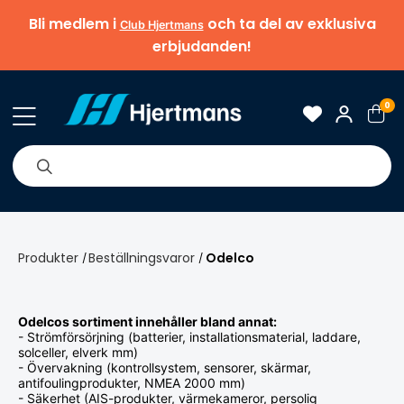
Bli medlem i
och ta del av exklusiva
Club Hjertmans
erbjudanden!
0
& Nyheter
Om oss
Varumärken
Tips & guider
Produkter
Beställningsvaror
Odelco
/
/
Odelcos sortiment innehåller bland annat:
- Strömförsörjning (batterier, installationsmaterial, laddare,
solceller, elverk mm)
- Övervakning (kontrollsystem, sensorer, skärmar,
antifoulingprodukter, NMEA 2000 mm)
- Säkerhet (AIS-produkter, värmekameror, persolig