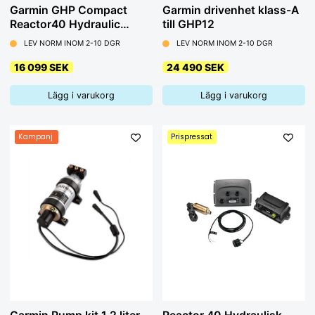
Garmin GHP Compact
Garmin drivenhet klass-A
Reactor40 Hydraulic
till GHP12
Autopilot, Start Pack,
LEV NORM INOM 2-10 DGR
LEV NORM INOM 2-10 DGR
w/Pump
16 099 SEK
24 490 SEK
Lägg i varukorg
Lägg i varukorg
Kampanj
Prispressat