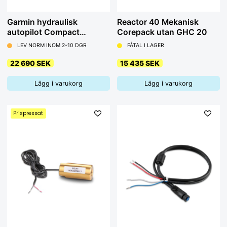
Garmin hydraulisk
Reactor 40 Mekanisk
autopilot Compact
Corepack utan GHC 20
Reactor 40, paket
LEV NORM INOM 2-10 DGR
FÅTAL I LAGER
22 690 SEK
15 435 SEK
Lägg i varukorg
Lägg i varukorg
Prispressat