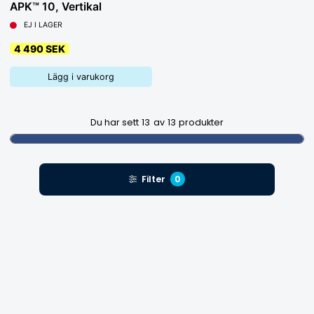
APK™ 10, Vertikal
EJ I LAGER
4 490 SEK
Lägg i varukorg
Du har sett
13
av
13
produkter
Filter
0