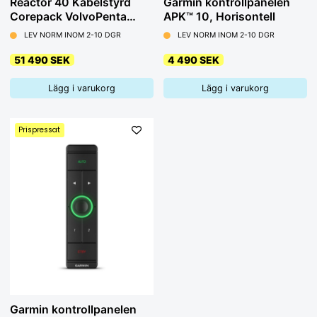
Reactor 40 Kabelstyrd
Garmin kontrollpanelen
Corepack VolvoPenta
APK™ 10, Horisontell
utan GHC 20
LEV NORM INOM 2-10 DGR
LEV NORM INOM 2-10 DGR
51 490 SEK
4 490 SEK
Lägg i varukorg
Lägg i varukorg
Prispressat
Garmin kontrollpanelen