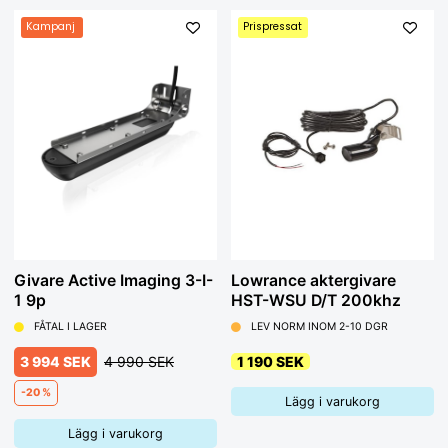
Kampanj
Prispressat
Givare Active Imaging 3-I-
Lowrance aktergivare
1 9p
HST-WSU D/T 200khz
FÅTAL I LAGER
LEV NORM INOM 2-10 DGR
3 994 SEK
4 990 SEK
1 190 SEK
-20 %
Lägg i varukorg
Lägg i varukorg