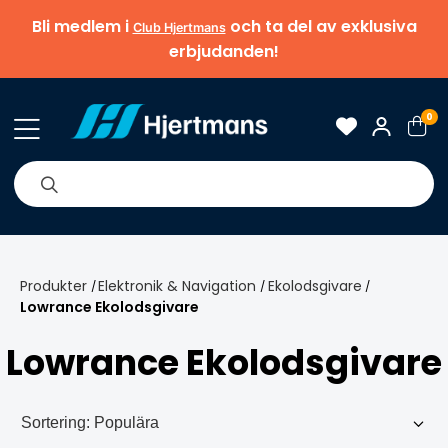
Bli medlem i
och ta del av exklusiva
Club Hjertmans
erbjudanden!
0
& Nyheter
Om oss
Varumärken
Tips & guider
Produkter
Elektronik & Navigation
Ekolodsgivare
/
/
/
Lowrance Ekolodsgivare
Lowrance Ekolodsgivare