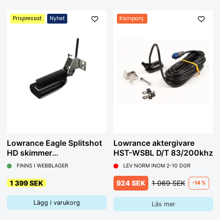
Prispressat
Nyhet
Kampanj
Lowrance Eagle Splitshot
Lowrance aktergivare
HD skimmer
HST-WSBL D/T 83/200khz
akterspegelsgivare
FINNS I WEBBLAGER
LEV NORM INOM 2-10 DGR
1 399 SEK
924 SEK
1 069 SEK
-14 %
Lägg i varukorg
Läs mer