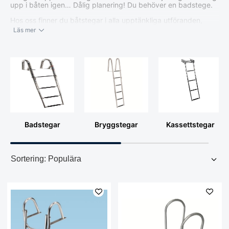
upp i båten igen… Dålig planering! Du behöver en badstege.
Hos oss finner du båtstegar i alla upptänkliga utföranden,
både för bekvämt bad från båten och för trygg iland- och
Läs mer
ombordstigning. I vårt sortiment finner du badstegar och
däckstegar i olika modeller för att passa alla olika önskemål
och alla olika båtar, stora som små. Du finner stegar för
montering både i för och i akter samt stegar som är tänkta att
hängas.
Fästbeslag, fotsteg och stödben finns att köpa till för de flesta
modeller där det behövs om det inte ingår. Läs beskrivningen
ordentligt så att du ser vad du eventuellt behöver komplettera
med. Ett tips är att mäta noga på båten innan du beställer, så
att båtstegen verkligen passar när du får hem den.
Badstegar
Bryggstegar
Kassettstegar
Vi har även ett stort urval av gedigna bryggstegar i olika
modeller. Välj bland annat mellan våra klassiska bryggstegar
med trästeg från Skeppshult och Shorestep och vår egen
leverantör Multimarines fina bryggstege helt i rostfritt.