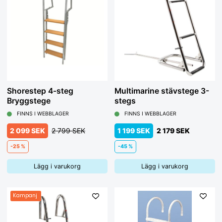
Shorestep 4-steg
Multimarine stävstege 3-
Bryggstege
stegs
FINNS I WEBBLAGER
FINNS I WEBBLAGER
2 099 SEK
2 799 SEK
1 199 SEK
2 179 SEK
-25 %
-45 %
Lägg i varukorg
Lägg i varukorg
Kampanj