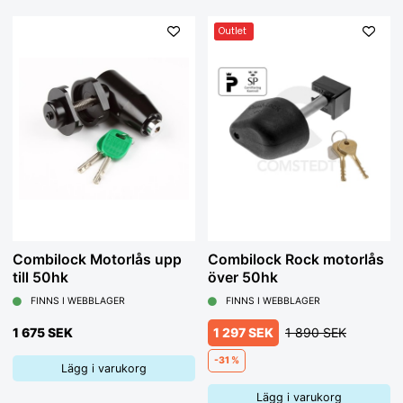
Outlet
Combilock Motorlås upp
Combilock Rock motorlås
till 50hk
över 50hk
FINNS I WEBBLAGER
FINNS I WEBBLAGER
1 675 SEK
1 297 SEK
1 890 SEK
-31 %
Lägg i varukorg
Lägg i varukorg