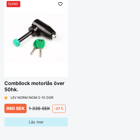
Outlet
Combilock motorlås över
50hk.
LEV NORM INOM 2-10 DGR
980 SEK
1 335 SEK
-27 %
Läs mer