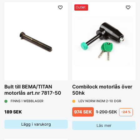
Outlet
Bult till BEMA/TITAN
Combilock motorlås över
motorlås art.nr 7817-50
50hk
FINNS I WEBBLAGER
LEV NORM INOM 2-10 DGR
189 SEK
974 SEK
1 290 SEK
-24 %
Lägg i varukorg
Läs mer