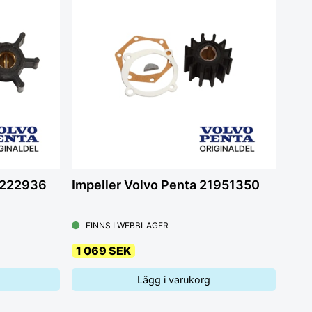
22222936
Impeller Volvo Penta 21951350
FINNS I WEBBLAGER
1 069 SEK
Lägg i varukorg