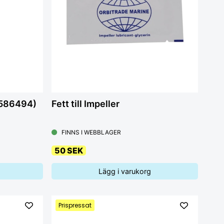
3586494)
Fett till Impeller
FINNS I WEBBLAGER
50 SEK
Lägg i varukorg
Prispressat