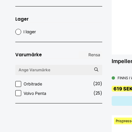
Lager
I lager
Varumärke
Rensa
Impelle
FINNS I
(20)
Orbitrade
619 SE
(25)
Volvo Penta
Prispress