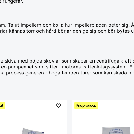
e fungerar.
 Ta ut impellern och kolla hur impellerbladen beter sig. Är 
rjar kännas torr och hård börjar den ge sig och bör bytas u
.
de skiva med böjda skovlar som skapar en centrifugalkraft 
i en pumpenhet som sitter i motorns vattenintagssystem. 
nna process genererar höga temperaturer som kan skada m
at
Prispressat