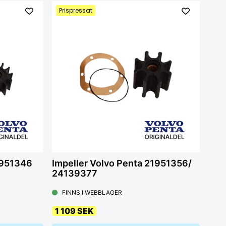
Prispressat
1951346
Impeller Volvo Penta 21951356/
24139377
FINNS I WEBBLAGER
1 109 SEK