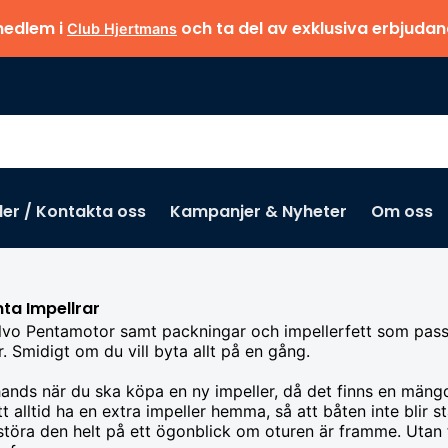
medlem i
och ta del av exklusiva erbjuda
Club Hjertmans
der / Kontakta oss
Kampanjer & Nyheter
Om oss
ta Impellrar
olvo Pentamotor samt packningar och impellerfett som passar 
r. Smidigt om du vill byta allt på en gång.
ands när du ska köpa en ny impeller, då det finns en mängd
tt alltid ha en extra impeller hemma, så att båten inte blir
rstöra den helt på ett ögonblick om oturen är framme. Utan