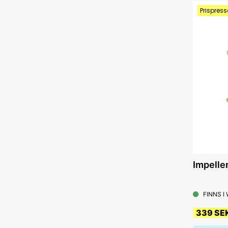
Prispress
Impelle
FINNS I
339 SE