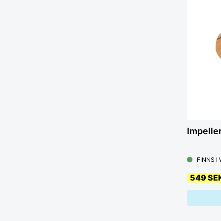
Impelle
FINNS I
549 SE