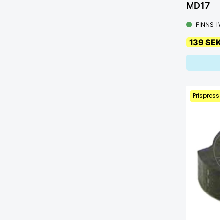
MD17
FINNS I
139 SE
Prispress