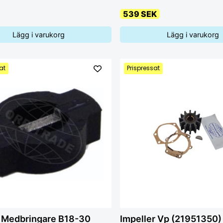
539 SEK
Lägg i varukorg
Lägg i varukorg
at
Prispressat
 Medbringare B18-30
Impeller Vp (21951350)