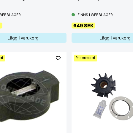
 WEBBLAGER
FINNS I WEBBLAGER
K
649 SEK
Lägg i varukorg
Lägg i varukorg
at
Prispressat