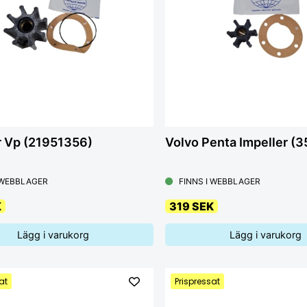
r Vp (21951356)
Volvo Penta Impeller (
 WEBBLAGER
FINNS I WEBBLAGER
K
319 SEK
Lägg i varukorg
Lägg i varukorg
at
Prispressat