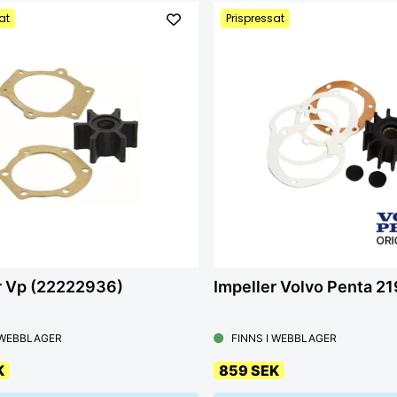
at
Prispressat
r Vp (22222936)
Impeller Volvo Penta 2
 WEBBLAGER
FINNS I WEBBLAGER
K
859 SEK