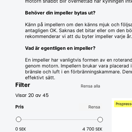
motorn snabbt blir överhettad när kylningen int
Behöver din impeller bytas ut?
Känn på impellern om den känns mjuk och följsam.
antagligen OK. Saknas det bitar eller om den bö
rekommenderar vi att du byter impeller varje år
Vad är egentligen en impeller?
En impeller har vanligtvis formen av en roteran
genom motorn. Impellern brukar vara placerad 
bränsle och luft i en förbränningskammare. De
effektivt sätt.
Filter
Rensa alla
Visar
20
av
45
Prispress
Pris
Rensa
0 SEK
4 700 SEK