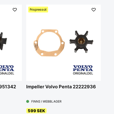
Prispressat
1951342
Impeller Volvo Penta 22222936
FINNS I WEBBLAGER
599 SEK