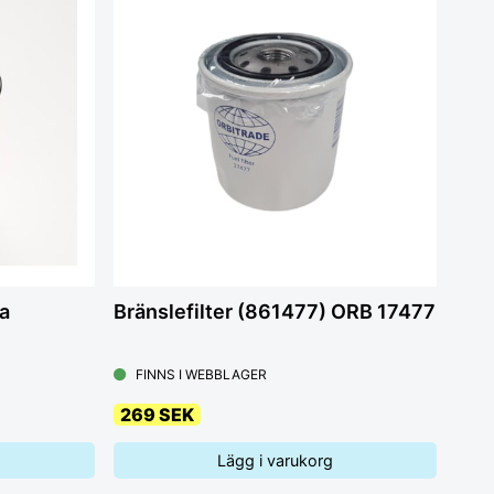
a
Bränslefilter (861477) ORB 17477
FINNS I WEBBLAGER
269 SEK
Lägg i varukorg