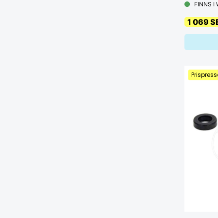
FINNS I
1 069 S
Prispress