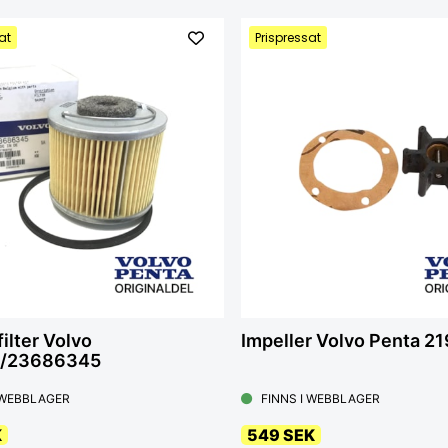
at
Prispressat
ilter Volvo
Impeller Volvo Penta 2
/23686345
 WEBBLAGER
FINNS I WEBBLAGER
K
549 SEK