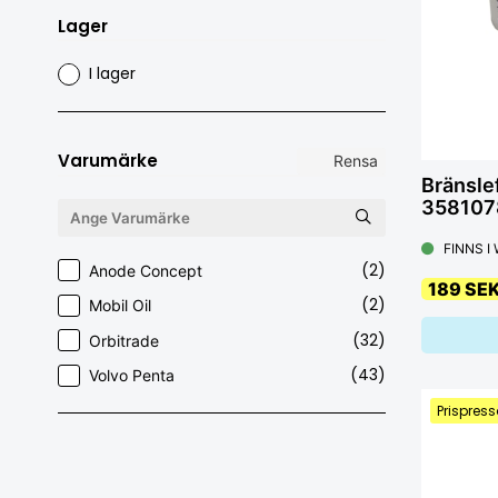
Lager
I lager
Varumärke
Rensa
Bränslef
3581078
FINNS I
(2)
Anode Concept
189 SE
(2)
Mobil Oil
(32)
Orbitrade
(43)
Volvo Penta
Prispress