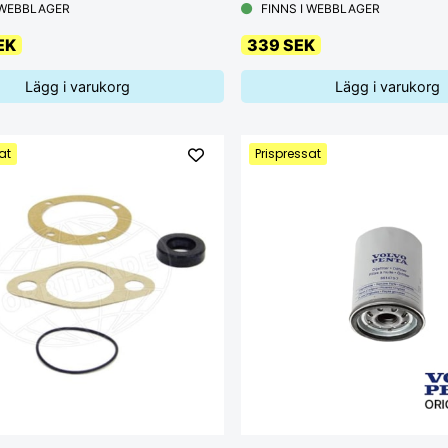
 WEBBLAGER
FINNS I WEBBLAGER
EK
339 SEK
Lägg i varukorg
Lägg i varukorg
at
Prispressat