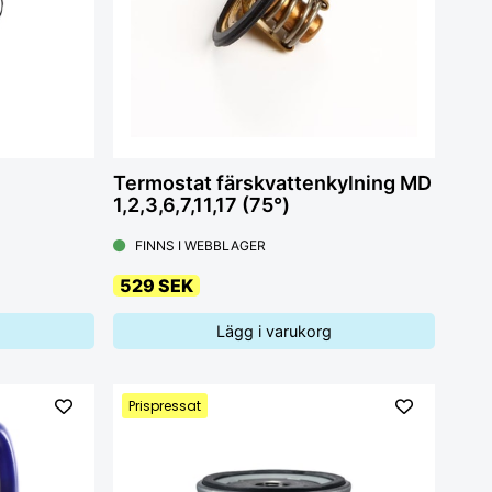
Termostat färskvattenkylning MD
1,2,3,6,7,11,17 (75°)
FINNS I WEBBLAGER
529 SEK
Lägg i varukorg
Prispressat