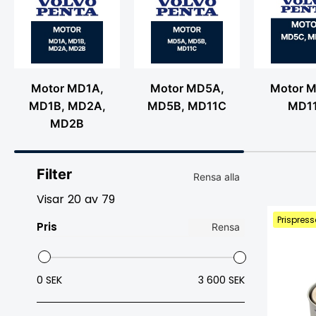
Motor MD1A,
Motor MD5A,
Motor 
MD1B, MD2A,
MD5B, MD11C
MD1
MD2B
Filter
Rensa alla
Visar
20
av
79
Prispress
Pris
Rensa
0 SEK
3 600 SEK