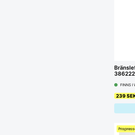
Bränslef
38622
FINNS I
239 SE
Prispress