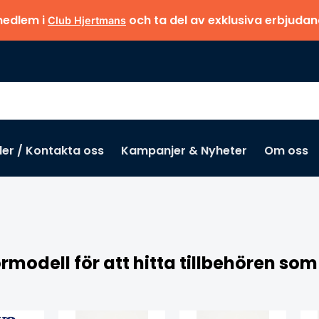
medlem i
och ta del av exklusiva erbjuda
Club Hjertmans
der / Kontakta oss
Kampanjer & Nyheter
Om oss
odell för att hitta tillbehören som 