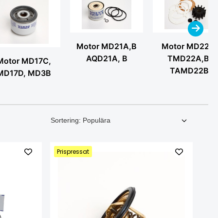
Motor MD21A,B
Motor MD22A,
AQD21A, B
TMD22A,B,
Motor MD17C,
TAMD22B
MD17D, MD3B
Prispressat