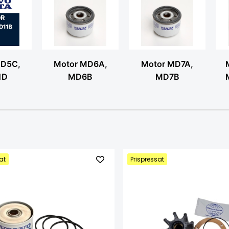
MD5C,
Motor MD6A,
Motor MD7A,
1D
MD6B
MD7B
at
Prispressat