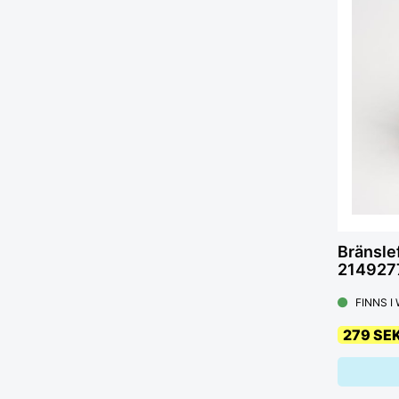
Bränslef
214927
FINNS I
279 SE