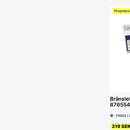
Prispress
Bränslef
876554
FINNS I
319 SE