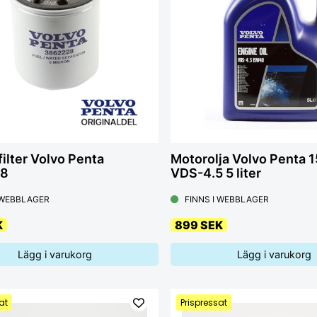
ilter Volvo Penta
Motorolja Volvo Penta
28
VDS-4.5 5 liter
 WEBBLAGER
FINNS I WEBBLAGER
K
899 SEK
Lägg i varukorg
Lägg i varukorg
at
Prispressat