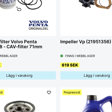
ilter Volvo Penta
Impeller Vp (21951356)
 - CAV-filter 71mm
 WEBBLAGER
FINNS I WEBBLAGER
K
619 SEK
Lägg i varukorg
Lägg i varukorg
at
Prispressat