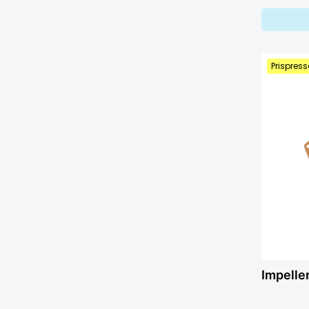
Prispress
Impelle