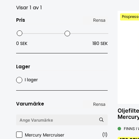
Visar
1
av
1
Prispress
Pris
Rensa
0 SEK
180 SEK
Lager
I lager
Varumärke
Rensa
Oljefil
Mercur
FINNS I
(1)
Mercury Mercruiser