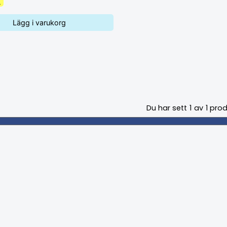
K
Lägg i varukorg
Du har sett
1
av
1
prod