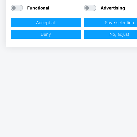
Functional
Advertising
Accept all
Save selection
Deny
No, adjust