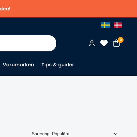
nden!
0
Varumärken
Tips & guider