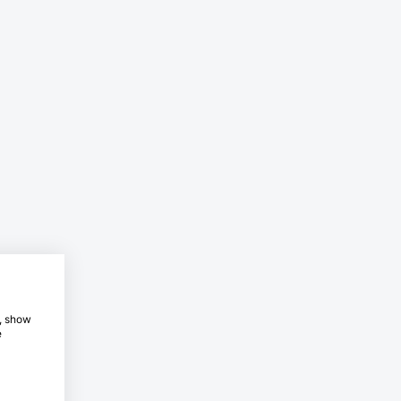
e, show
e