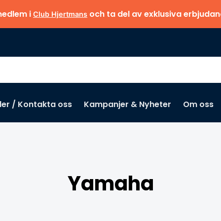
medlem i
och ta del av exklusiva erbjuda
Club Hjertmans
der / Kontakta oss
Kampanjer & Nyheter
Om oss
Yamaha