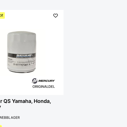
at
ter QS Yamaha, Honda,
y
 WEBBLAGER