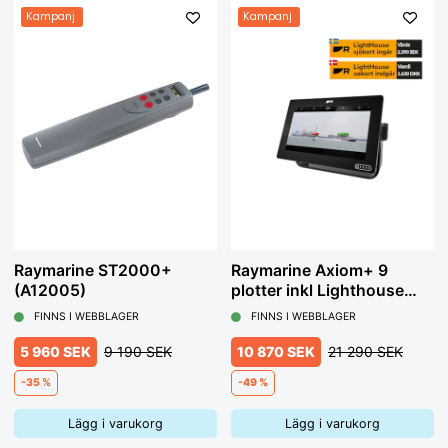
Kampanj
Kampanj
Raymarine ST2000+
Raymarine Axiom+ 9
(A12005)
plotter inkl Lighthouse
sjökort
FINNS I WEBBLAGER
FINNS I WEBBLAGER
5 960 SEK
9 190 SEK
10 870 SEK
21 290 SEK
-35 %
-49 %
Lägg i varukorg
Lägg i varukorg