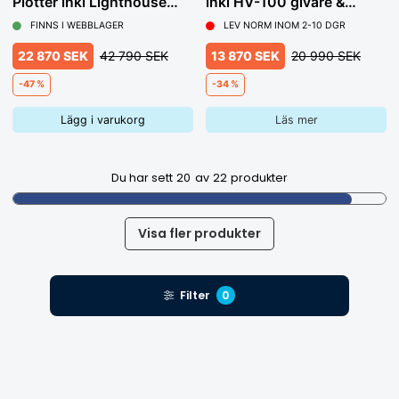
Plotter inkl Lighthouse
inkl HV-100 givare &
sjökort
Lighthouse sjökort Norra
FINNS I WEBBLAGER
LEV NORM INOM 2-10 DGR
22 870 SEK
42 790 SEK
13 870 SEK
20 990 SEK
-47 %
-34 %
Lägg i varukorg
Läs mer
Du har sett
20
av
22
produkter
Visa fler produkter
Filter
0