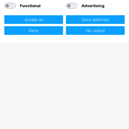
Functional
Advertising
Accept all
Save selection
Deny
No, adjust
Club Hjertmans
Logga in
Bli kund
Handla på Hjertmans
Butiker, Öppettider / Kontakta oss
Om oss
Lediga tjänster
Varumärken