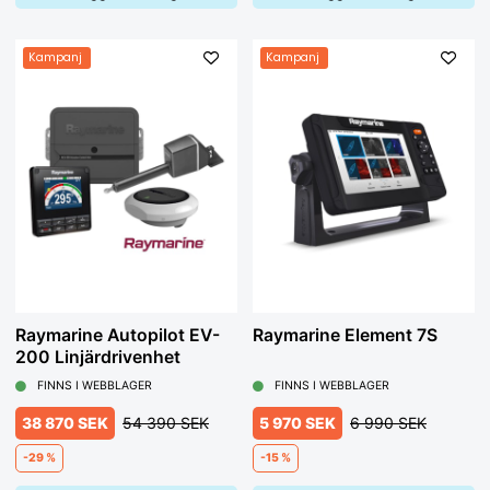
Kampanj
Kampanj
Raymarine Autopilot EV-
Raymarine Element 7S
200 Linjärdrivenhet
FINNS I WEBBLAGER
FINNS I WEBBLAGER
38 870 SEK
54 390 SEK
5 970 SEK
6 990 SEK
-29 %
-15 %