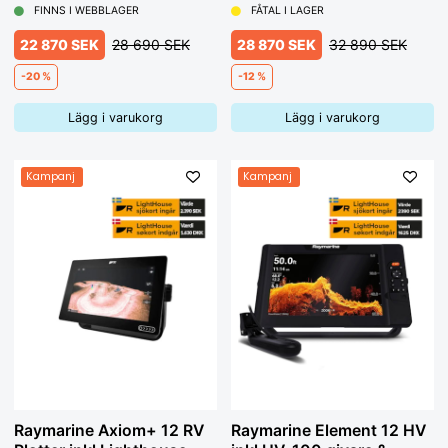
ström+datakabel
FINNS I WEBBLAGER
FÅTAL I LAGER
22 870 SEK
28 690 SEK
28 870 SEK
32 890 SEK
-20 %
-12 %
Lägg i varukorg
Lägg i varukorg
Kampanj
Kampanj
Raymarine Axiom+ 12 RV
Raymarine Element 12 HV