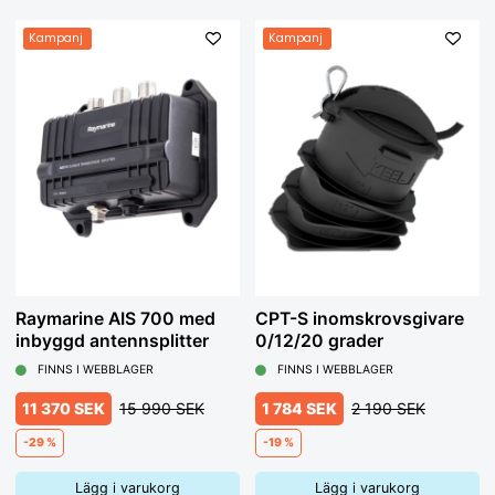
Kampanj
Kampanj
Raymarine AIS 700 med
CPT-S inomskrovsgivare
inbyggd antennsplitter
0/12/20 grader
FINNS I WEBBLAGER
FINNS I WEBBLAGER
11 370 SEK
15 990 SEK
1 784 SEK
2 190 SEK
-29 %
-19 %
Lägg i varukorg
Lägg i varukorg