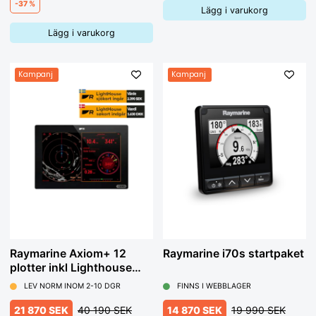
-37 %
Lägg i varukorg
Lägg i varukorg
Kampanj
Kampanj
Raymarine Axiom+ 12
Raymarine i70s startpaket
plotter inkl Lighthouse
sjökort
LEV NORM INOM 2-10 DGR
FINNS I WEBBLAGER
21 870 SEK
40 190 SEK
14 870 SEK
19 990 SEK