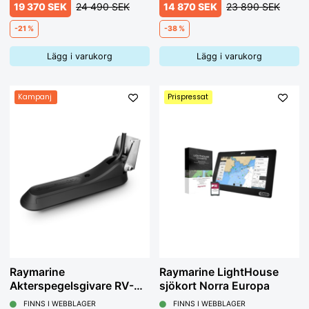
19 370 SEK
24 490 SEK
14 870 SEK
23 890 SEK
-21 %
-38 %
Lägg i varukorg
Lägg i varukorg
Kampanj
Prispressat
Raymarine
Raymarine LightHouse
Akterspegelsgivare RV-
sjökort Norra Europa
100
FINNS I WEBBLAGER
FINNS I WEBBLAGER