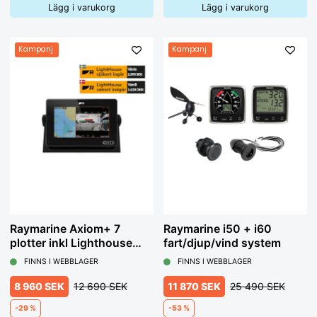
Lägg i varukorg
Lägg i varukorg
Kampanj
Kampanj
Raymarine Axiom+ 7
Raymarine i50 + i60
plotter inkl Lighthouse
fart/djup/vind system
sjökort
FINNS I WEBBLAGER
FINNS I WEBBLAGER
8 960 SEK
12 690 SEK
11 870 SEK
25 490 SEK
-29 %
-53 %