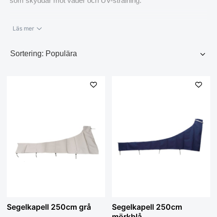
som skyddar mot väder och UV-strålning.
Läs mer
Segelkapell 250cm grå
Segelkapell 250cm
mörkblå