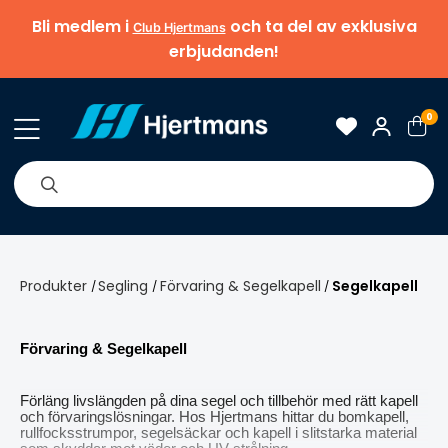
Bli medlem i
och ta del av exklusiva
Club Hjertmans
erbjudanden!
0
& Nyheter
Om oss
Varumärken
Tips & guider
Produkter
Segling
Förvaring & Segelkapell
Segelkapell
/
/
/
Förvaring & Segelkapell
Förläng livslängden på dina segel och tillbehör med rätt kapell
och förvaringslösningar. Hos Hjertmans hittar du bomkapell,
rullfocksstrumpor, segelsäckar och kapell i slitstarka material