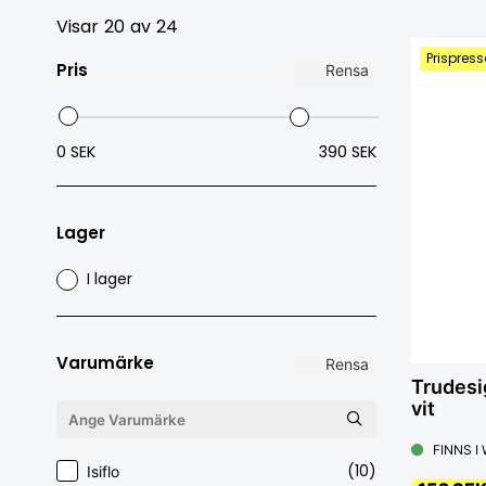
Visar
20
av
24
Prispress
Pris
Rensa
0 SEK
390 SEK
Lager
I lager
Varumärke
Rensa
Trudesi
vit
FINNS I
(10)
Isiflo