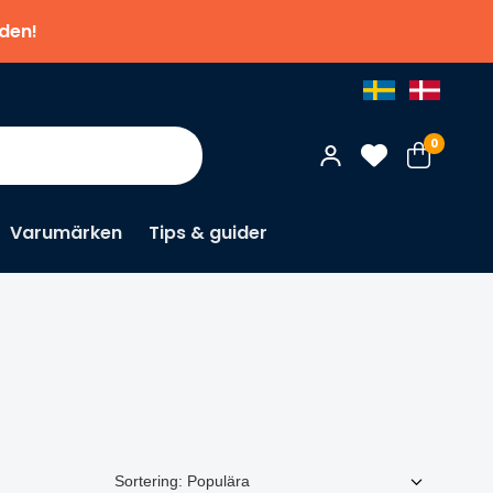
nden!
0
Varumärken
Tips & guider