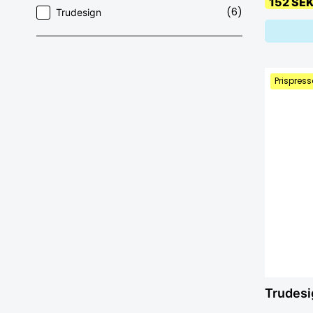
152 SE
(6)
Trudesign
Prispress
Trudesi