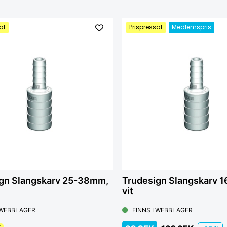
at
Prispressat
Medlemspris
gn Slangskarv 25-38mm,
Trudesign Slangskarv 
vit
 WEBBLAGER
FINNS I WEBBLAGER