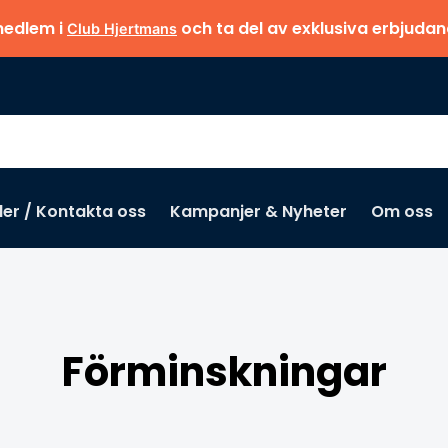
medlem i
och ta del av exklusiva erbjuda
Club Hjertmans
der / Kontakta oss
Kampanjer & Nyheter
Om oss
Förminskningar