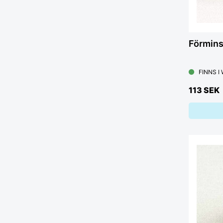
Förmin
FINNS I
113 SEK