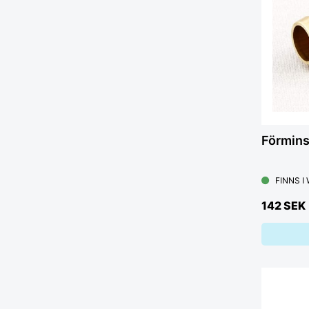
Förmin
FINNS I
142 SEK