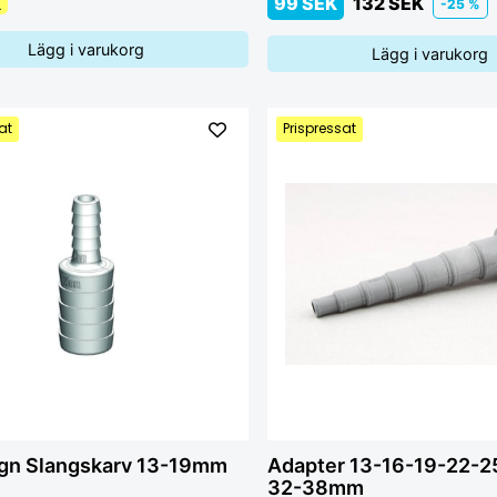
K
99 SEK
132 SEK
-25 %
Lägg i varukorg
Lägg i varukorg
at
Prispressat
gn Slangskarv 13-19mm
Adapter 13-16-19-22-2
32-38mm