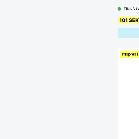
FINNS I
101 SEK
Prispress