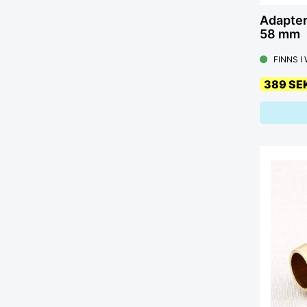
Adapter
58 mm
FINNS I
389 SE