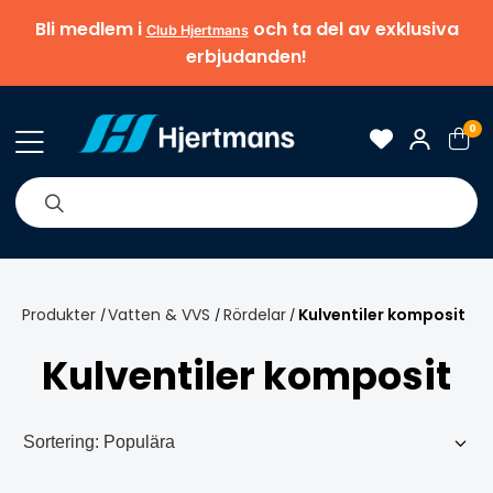
Bli medlem i
och ta del av exklusiva
Club Hjertmans
erbjudanden!
0
& Nyheter
Om oss
Varumärken
Tips & guider
Produkter
Vatten & VVS
Rördelar
Kulventiler komposit
/
/
/
Kulventiler komposit