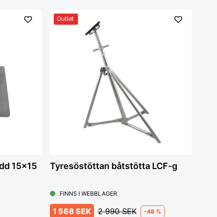
Outlet
ydd 15x15
Tyresöstöttan båtstötta LCF-g
FINNS I WEBBLAGER
1 568 SEK
2 990 SEK
-48 %