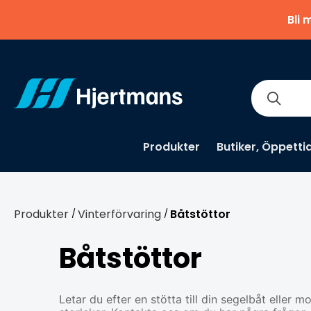
Bli 
Produkter
Butiker, Öppetti
Produkter
Vinterförvaring
Båtstöttor
/
/
Båtstöttor
Letar du efter en stötta till din segelbåt eller m