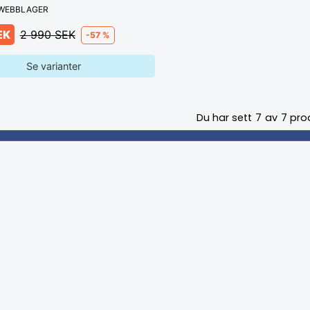
 WEBBLAGER
EK
2 990 SEK
-57 %
Se varianter
Du har sett
7
av
7
pro