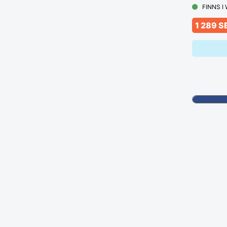
FINNS I
1 289 S