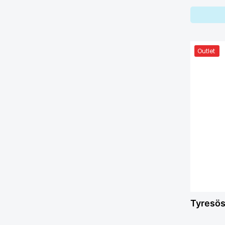
Outlet
Tyresös