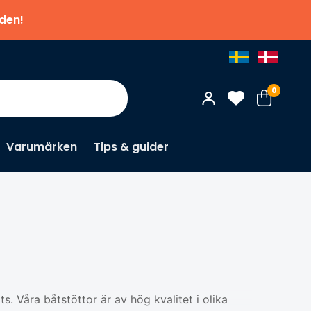
nden!
0
Varumärken
Tips & guider
ts. Våra båtstöttor är av hög kvalitet i olika