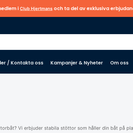
medlem i
och ta del av exklusiva erbjuda
Club Hjertmans
der / Kontakta oss
Kampanjer & Nyheter
Om oss
otorbåt? Vi erbjuder stabila stöttor som håller din båt på pla