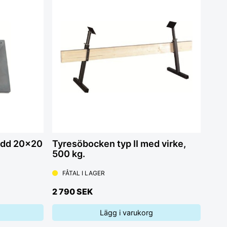
ydd 20x20
Tyresöbocken typ II med virke,
500 kg.
FÅTAL I LAGER
2 790 SEK
Lägg i varukorg