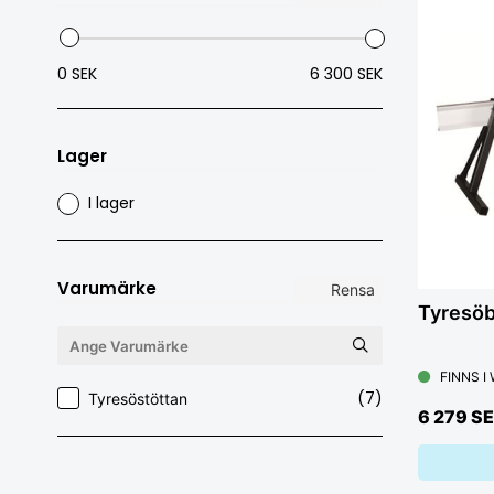
0 SEK
6 300 SEK
Lager
I lager
Varumärke
Rensa
Tyresöb
FINNS I
(7)
Tyresöstöttan
6 279 S