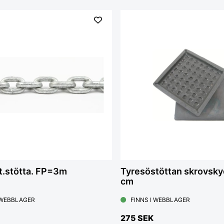
 t.stötta. FP=3m
Tyresöstöttan skrovsk
cm
 WEBBLAGER
FINNS I WEBBLAGER
275 SEK