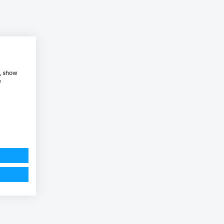
e, show
e