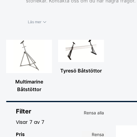
storlekar. Kontakta oss om du har några frågor.
Läs mer
Tyresö Båtstöttor
Multimarine
Båtstöttor
Filter
Rensa alla
Visar
7
av
7
Pris
Rensa