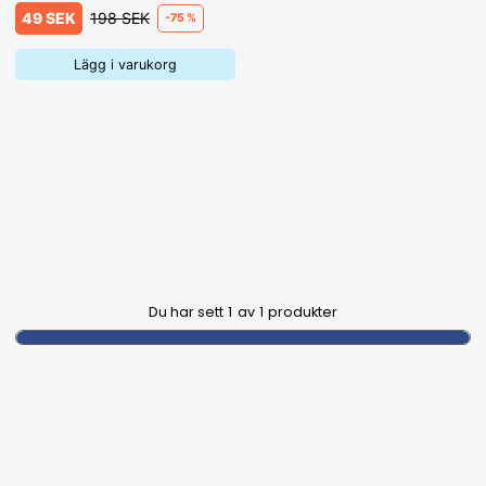
49 SEK
198 SEK
-75 %
Lägg i varukorg
Du har sett
1
av
1
produkter