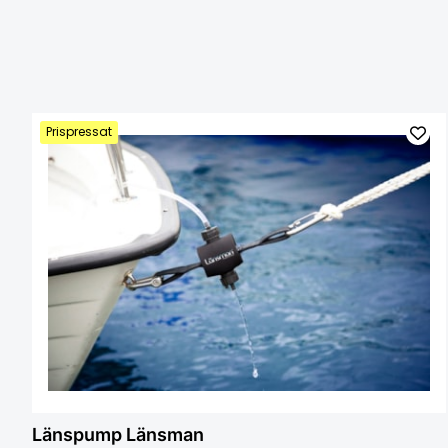
Prispressat
Länspump Länsman