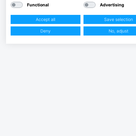
Functional
Advertising
Accept all
Save selection
Deny
No, adjust