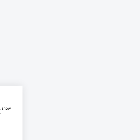
e, show
e