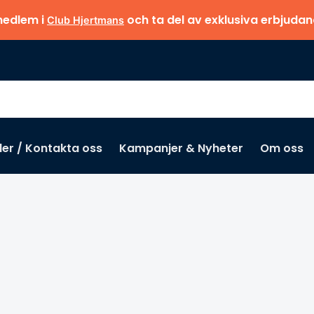
medlem i
och ta del av exklusiva erbjuda
Club Hjertmans
der / Kontakta oss
Kampanjer & Nyheter
Om oss