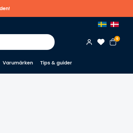
nden!
0
Varumärken
Tips & guider