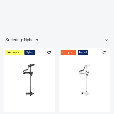
Prispressat
Nyhet
Kampanj
Nyhet