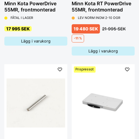
Minn Kota PowerDrive
Minn Kota RT PowerDrive
55MR, frontmonterad
55MR, frontmonterad
FÅTAL I LAGER
LEV NORM INOM 2-10 DGR
17 995 SEK
19 480 SEK
21 995 SEK
-11 %
Lägg i varukorg
Lägg i varukorg
Prispressat