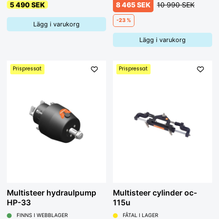
5 490 SEK
8 465 SEK
10 990 SEK
-23 %
Lägg i varukorg
Lägg i varukorg
Prispressat
Prispressat
Multisteer hydraulpump
Multisteer cylinder oc-
HP-33
115u
FINNS I WEBBLAGER
FÅTAL I LAGER