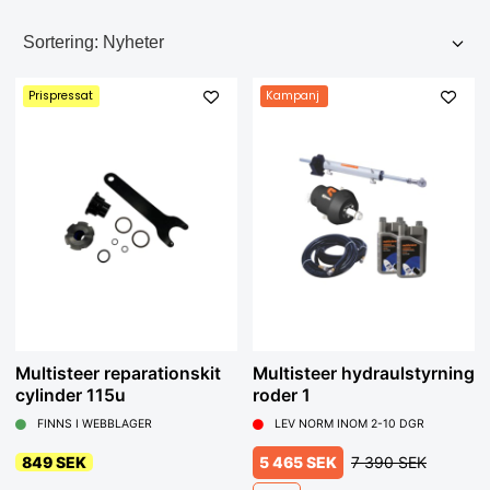
Prispressat
Kampanj
Multisteer reparationskit
Multisteer hydraulstyrning
cylinder 115u
roder 1
FINNS I WEBBLAGER
LEV NORM INOM 2-10 DGR
849 SEK
5 465 SEK
7 390 SEK