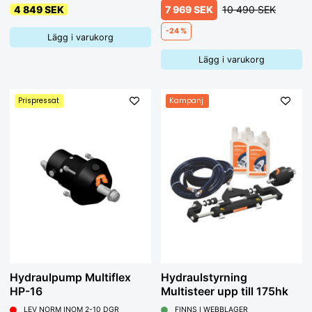
4 849 SEK
7 969 SEK
10 490 SEK
-24 %
Lägg i varukorg
Lägg i varukorg
Prispressat
Kampanj
Hydraulpump Multiflex
Hydraulstyrning
HP-16
Multisteer upp till 175hk
LEV NORM INOM 2-10 DGR
FINNS I WEBBLAGER