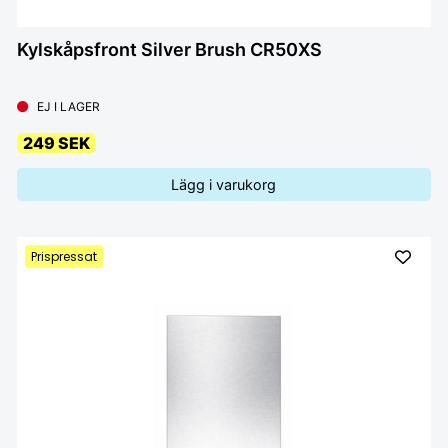
Kylskåpsfront Silver Brush CR50XS
EJ I LAGER
249 SEK
Lägg i varukorg
Prispressat