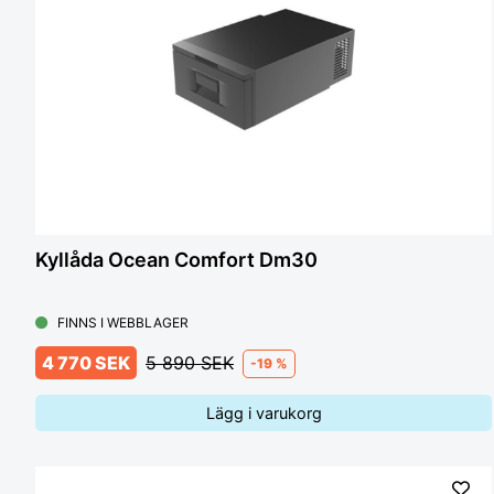
Kyllåda Ocean Comfort Dm30
FINNS I WEBBLAGER
4 770 SEK
5 890 SEK
-19 %
Lägg i varukorg