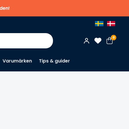
nden!
0
Varumärken
Tips & guider