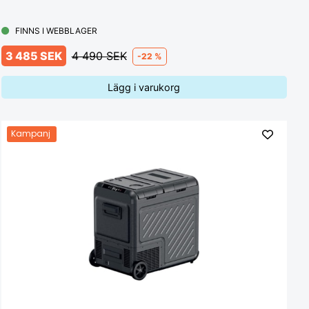
FINNS I WEBBLAGER
3 485 SEK
4 490 SEK
-22 %
Lägg i varukorg
Kampanj