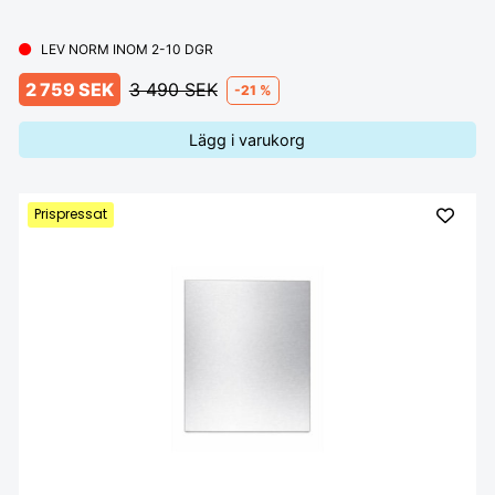
LEV NORM INOM 2-10 DGR
2 759 SEK
3 490 SEK
-21 %
Lägg i varukorg
Prispressat