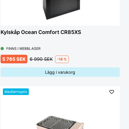
Kylskåp Ocean Comfort CR85XS
FINNS I WEBBLAGER
5 765 SEK
6 990 SEK
-18 %
Lägg i varukorg
Medlemspris