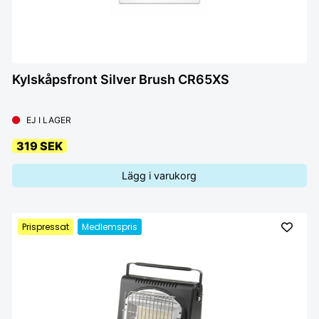
Kylskåpsfront Silver Brush CR65XS
EJ I LAGER
319 SEK
Lägg i varukorg
Prispressat
Medlemspris