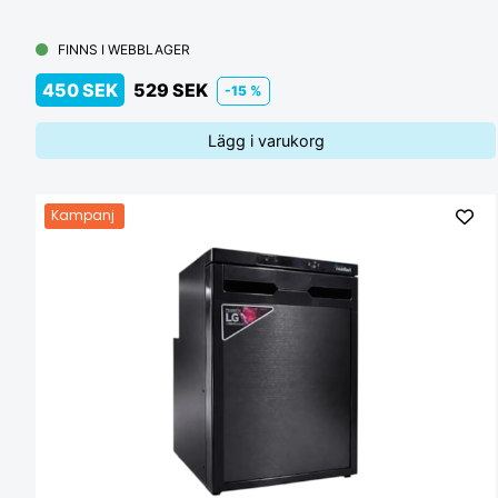
FINNS I WEBBLAGER
450 SEK
529 SEK
-15 %
Lägg i varukorg
Kampanj