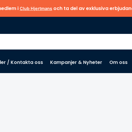
medlem i
och ta del av exklusiva erbjuda
Club Hjertmans
der / Kontakta oss
Kampanjer & Nyheter
Om oss