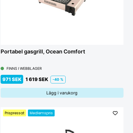
Portabel gasgrill, Ocean Comfort
FINNS I WEBBLAGER
971 SEK
1 619 SEK
-40 %
Lägg i varukorg
Prispressat
Medlemspris