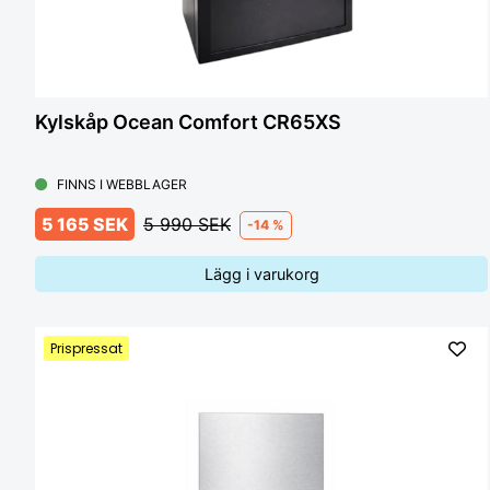
Kylskåp Ocean Comfort CR65XS
FINNS I WEBBLAGER
5 165 SEK
5 990 SEK
-14 %
Lägg i varukorg
Prispressat