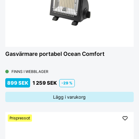
Gasvärmare portabel Ocean Comfort
FINNS I WEBBLAGER
899 SEK
1 259 SEK
-29 %
Lägg i varukorg
Prispressat