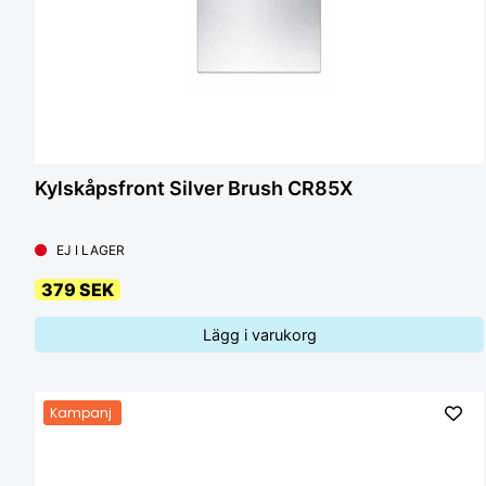
Kylskåpsfront Silver Brush CR85X
EJ I LAGER
379 SEK
Lägg i varukorg
Kampanj