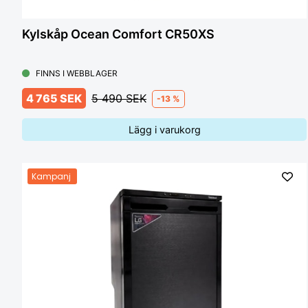
Kylskåp Ocean Comfort CR50XS
FINNS I WEBBLAGER
4 765 SEK
5 490 SEK
-13 %
Lägg i varukorg
Kampanj