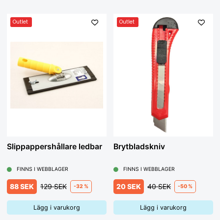
Outlet
Outlet
Slippappershållare ledbar
Brytbladskniv
FINNS I WEBBLAGER
FINNS I WEBBLAGER
88 SEK
129 SEK
20 SEK
40 SEK
-32 %
-50 %
Lägg i varukorg
Lägg i varukorg