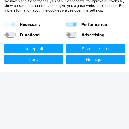
We may place these for analysis of our visitor data, to improve our website,
show personalised content and to give you a great website experience. For
more information about the cookies we use open the settings.
Necessary
Performance
Functional
Advertising
Accept all
Save selection
Deny
No, adjust
Club Hjertmans
Logga in
Bli kund
Handla på Hjertmans