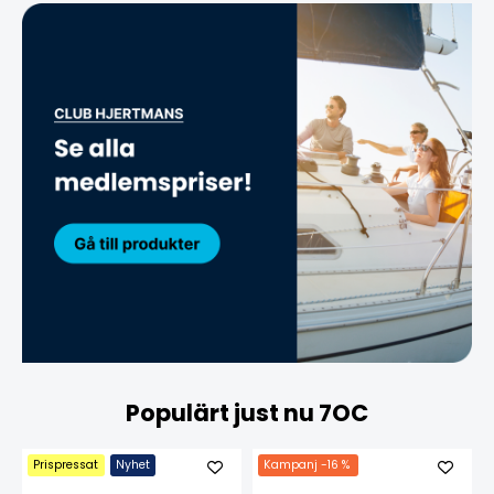
Populärt just nu 7OC
Prispressat
Nyhet
Kampanj
-16 %