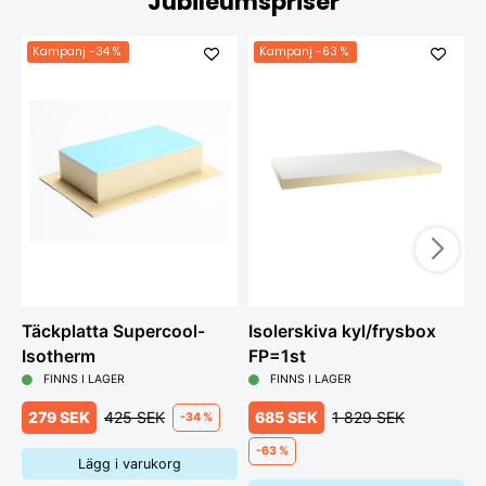
Jubileumspriser
Kampanj
-34 %
Kampanj
-63 %
Täckplatta Supercool-
Isolerskiva kyl/frysbox
K
Isotherm
FP=1st
D
FINNS I LAGER
FINNS I LAGER
279 SEK
425 SEK
685 SEK
1 829 SEK
-34 %
-63 %
Lägg i varukorg