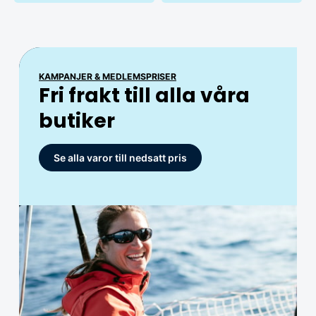
MEDLEM
KAMPANJER & MEDLEMSPRISER
ARTIKLAR MED MEDLEMSPRISER
Club Hjertmans
Fri frakt till alla våra
Ta del av
butiker
medlemspriser
Ta del av exklusiva erbjudanden!
Se alla varor till nedsatt pris
Se alla
Bli medlem