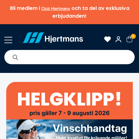
Bli medlem i
och ta del av exklusiva
Club Hjertmans
erbjudanden!
0
& Nyheter
Om oss
Varumärken
Tips & guider