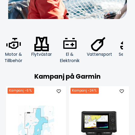
Motor &
Flytvästar
El &
Segling
Vattensport
Tillbehör
Elektronik
Kampanj på Garmin
Kampanj
-6 %
Kampanj
-24 %