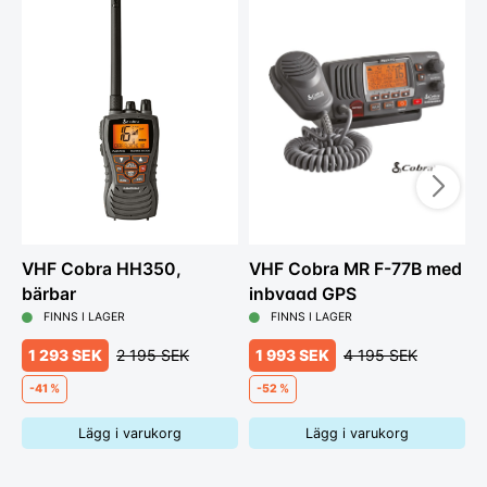
VHF Cobra HH350,
VHF Cobra MR F-77B med
H
bärbar
inbyggd GPS
C
FINNS I LAGER
FINNS I LAGER
1 293 SEK
2 195 SEK
1 993 SEK
4 195 SEK
-41 %
-52 %
Lägg i varukorg
Lägg i varukorg