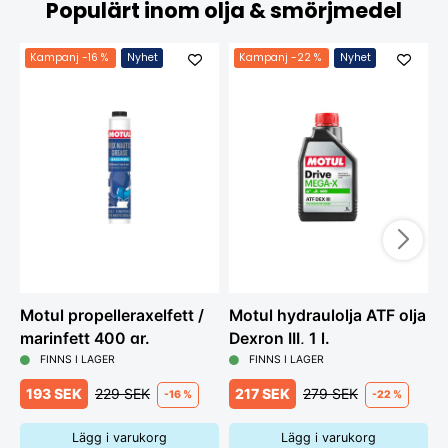
Populärt inom olja & smörjmedel
Kampanj
-16 %
Nyhet
Kampanj
-22 %
Nyhet
Motul propelleraxelfett /
Motul hydraulolja ATF olja
M
marinfett 400 gr.
Dexron III, 1 l.
V
FINNS I LAGER
FINNS I LAGER
193 SEK
229 SEK
217 SEK
279 SEK
-16 %
-22 %
Lägg i varukorg
Lägg i varukorg