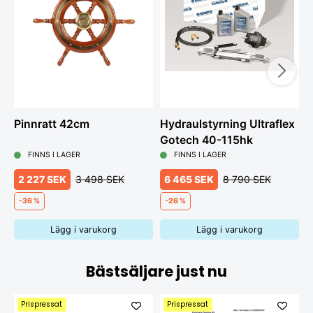
Pinnratt 42cm
Hydraulstyrning Ultraflex
T
Gotech 40-115hk
B
FINNS I LAGER
FINNS I LAGER
2 227 SEK
3 498 SEK
6 465 SEK
8 790 SEK
-36 %
-26 %
Lägg i varukorg
Lägg i varukorg
Bästsäljare just nu
Prispressat
Prispressat