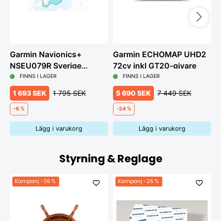
Garmin Navionics+
Garmin ECHOMAP UHD2
G
NSEU079R Sverige
72cv inkl GT20-givare
7
sydost
FINNS I LAGER
FINNS I LAGER
1 693 SEK
1 795 SEK
5 690 SEK
7 449 SEK
-6 %
-24 %
Lägg i varukorg
Lägg i varukorg
Styrning & Reglage
Kampanj
-36 %
Kampanj
-26 %