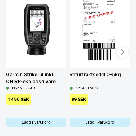
Garmin Striker 4 inkl.
Returfraktsedel 0-5kg
B
CHIRP-ekolodsgivare
c
FINNS I LAGER
FINNS I LAGER
1 450 SEK
89 SEK
Lägg i varukorg
Lägg i varukorg