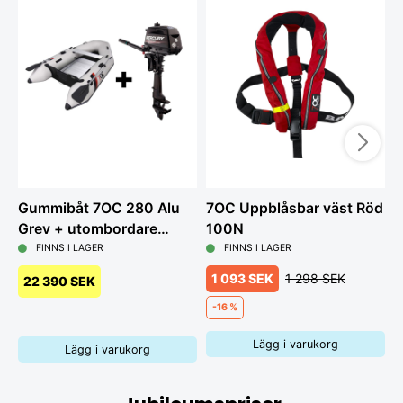
Gummibåt 7OC 280 Alu
7OC Uppblåsbar väst Röd
G
Grey + utombordare
100N
L
Mercury 6hk
FINNS I LAGER
FINNS I LAGER
1 093 SEK
1 298 SEK
22 390 SEK
-16 %
Lägg i varukorg
Lägg i varukorg