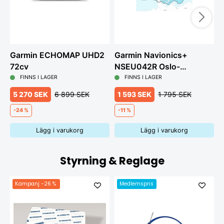
Garmin ECHOMAP UHD2
Garmin Navionics+
G
72cv
NSEU042R Oslo-
m
Trelleborg, Vänern och
FINNS I LAGER
FINNS I LAGER
Vättern
5 270 SEK
6 899 SEK
1 593 SEK
1 795 SEK
-24 %
-11 %
Lägg i varukorg
Lägg i varukorg
Styrning & Reglage
Kampanj
-26 %
Medlemspris