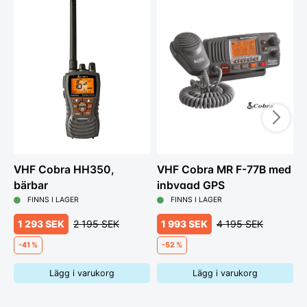
VHF Cobra HH350,
VHF Cobra MR F-77B med
S
bärbar
inbyggd GPS
FINNS I LAGER
FINNS I LAGER
1 293 SEK
2 195 SEK
1 993 SEK
4 195 SEK
-41 %
-52 %
Lägg i varukorg
Lägg i varukorg