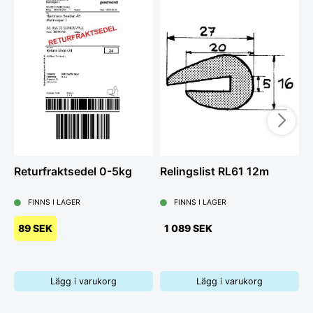
Returfraktsedel 0-5kg
Relingslist RL61 12m
B
5
u
FINNS I LAGER
FINNS I LAGER
89 SEK
1 089 SEK
Lägg i varukorg
Lägg i varukorg