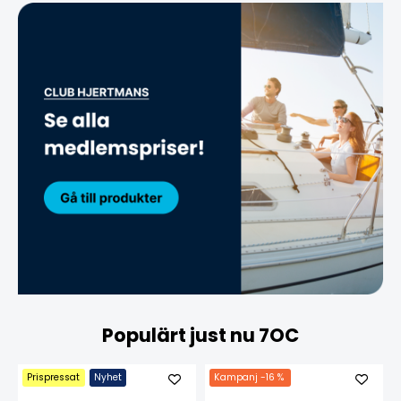
Populärt just nu 7OC
Prispressat
Nyhet
Kampanj
-16 %