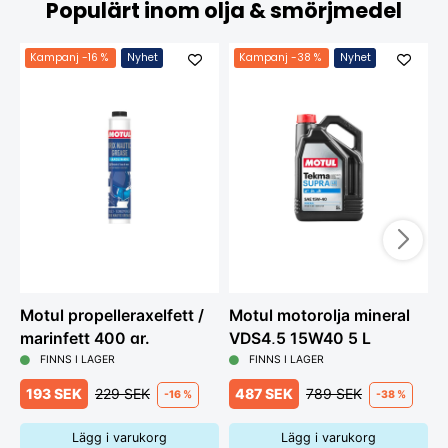
Populärt inom olja & smörjmedel
Kampanj
-16 %
Nyhet
Kampanj
-38 %
Nyhet
Motul propelleraxelfett /
Motul motorolja mineral
M
marinfett 400 gr.
VDS4,5 15W40 5 L
D
FINNS I LAGER
FINNS I LAGER
193 SEK
229 SEK
487 SEK
789 SEK
-16 %
-38 %
Lägg i varukorg
Lägg i varukorg