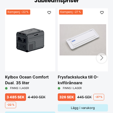
Jubileumspriser
Kampanj
-22 %
Kampanj
-27 %
Kylbox Ocean Comfort
Frysfackslucka till O-
K
Dual, 35 liter
kylförångare
FINNS I LAGER
FINNS I LAGER
3 485 SEK
4 490 SEK
326 SEK
445 SEK
-27 %
-22 %
Lägg i varukorg