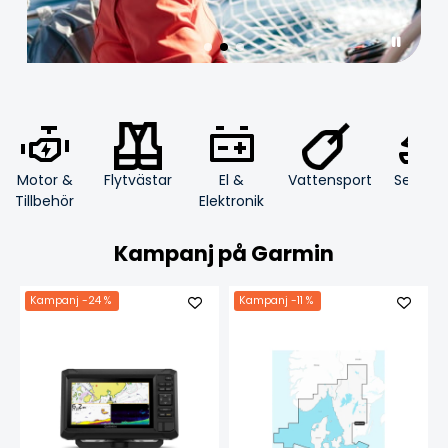
Motor &
Flytvästar
El &
Segling
Vattensport
Tillbehör
Elektronik
Kampanj på Garmin
Kampanj
-24 %
Kampanj
-11 %