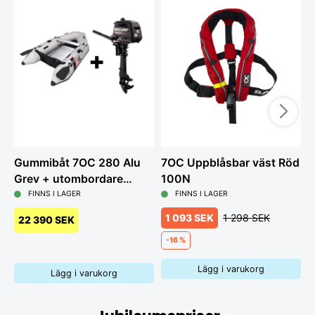
Gummibåt 7OC 280 Alu
7OC Uppblåsbar väst Röd
G
Grey + utombordare
100N
L
Mercury 6hk
FINNS I LAGER
FINNS I LAGER
1 093 SEK
1 298 SEK
22 390 SEK
-16 %
Lägg i varukorg
Lägg i varukorg