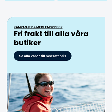
MEDLEM
KAMPANJER & MEDLEMSPRISER
ARTIKLAR MED MEDLEMSPRISER
Club Hjertmans
Fri frakt till alla våra
Ta del av
butiker
medlemspriser
Ta del av exklusiva erbjudanden!
Se alla varor till nedsatt pris
Se alla
Bli medlem