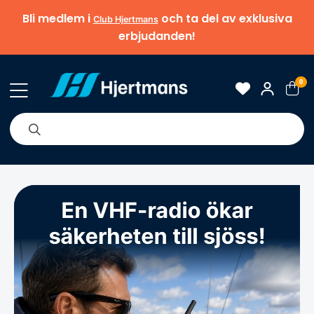
Bli medlem i
och ta del av exklusiva
Club Hjertmans
erbjudanden!
0
& Nyheter
Om oss
Varumärken
Tips & guider