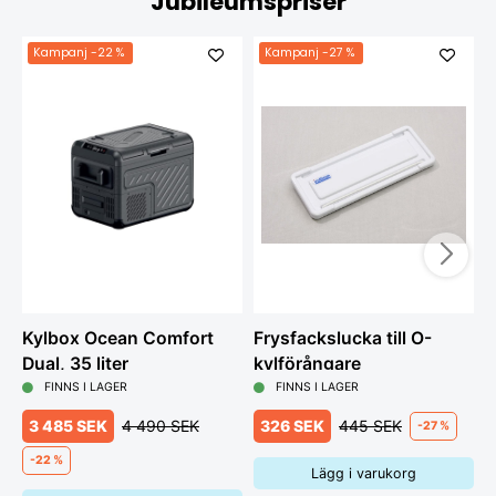
Jubileumspriser
Kampanj
-22 %
Kampanj
-27 %
Kylbox Ocean Comfort
Frysfackslucka till O-
K
Dual, 35 liter
kylförångare
FINNS I LAGER
FINNS I LAGER
3 485 SEK
4 490 SEK
326 SEK
445 SEK
-27 %
-22 %
Lägg i varukorg