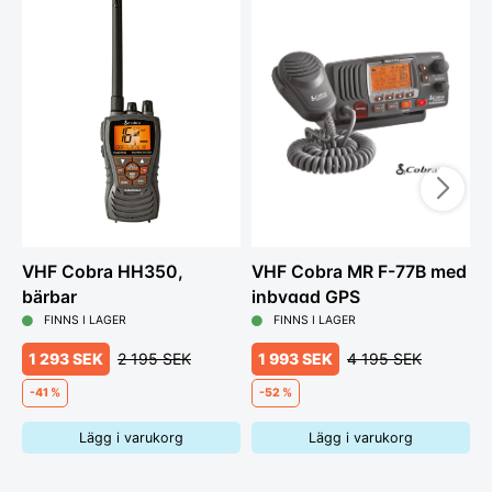
VHF Cobra HH350,
VHF Cobra MR F-77B med
V
bärbar
inbyggd GPS
FINNS I LAGER
FINNS I LAGER
1 293 SEK
2 195 SEK
1 993 SEK
4 195 SEK
-41 %
-52 %
Lägg i varukorg
Lägg i varukorg