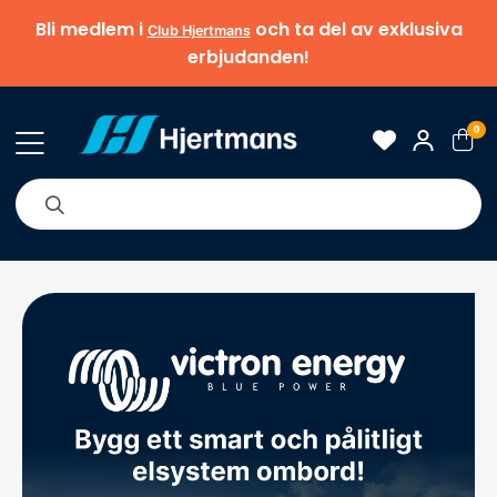
Bli medlem i
och ta del av exklusiva
Club Hjertmans
erbjudanden!
0
& Nyheter
Om oss
Varumärken
Tips & guider