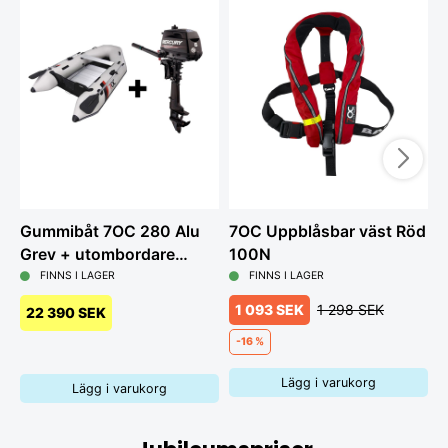
Gummibåt 7OC 280 Alu
7OC Uppblåsbar väst Röd
G
Grey + utombordare
100N
L
Mercury 6hk
FINNS I LAGER
FINNS I LAGER
1 093 SEK
1 298 SEK
22 390 SEK
-16 %
Lägg i varukorg
Lägg i varukorg