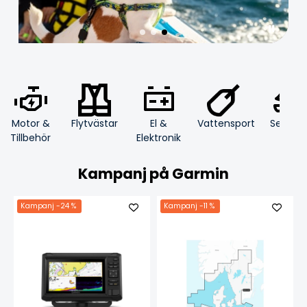
Motor &
Flytvästar
El &
Segling
Vattensport
Tillbehör
Elektronik
Kampanj på Garmin
Kampanj
-24 %
Kampanj
-11 %