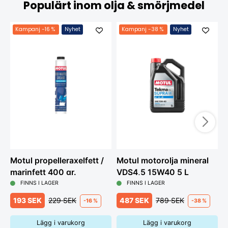
Populärt inom olja & smörjmedel
Kampanj
-16 %
Nyhet
Kampanj
-38 %
Nyhet
Motul propelleraxelfett /
Motul motorolja mineral
M
marinfett 400 gr.
VDS4,5 15W40 5 L
D
FINNS I LAGER
FINNS I LAGER
193 SEK
229 SEK
487 SEK
789 SEK
-16 %
-38 %
Lägg i varukorg
Lägg i varukorg