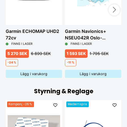
Garmin ECHOMAP UHD2
Garmin Navionics+
G
72cv
NSEU042R Oslo-
m
Trelleborg, Vänern och
FINNS I LAGER
FINNS I LAGER
Vättern
5 270 SEK
6 899 SEK
1 593 SEK
1 795 SEK
-24 %
-11 %
Lägg i varukorg
Lägg i varukorg
Styrning & Reglage
Kampanj
-26 %
Medlemspris