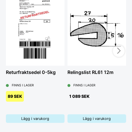
Returfraktsedel 0-5kg
Relingslist RL61 12m
S
7
FINNS I LAGER
FINNS I LAGER
89 SEK
1 089 SEK
Lägg i varukorg
Lägg i varukorg