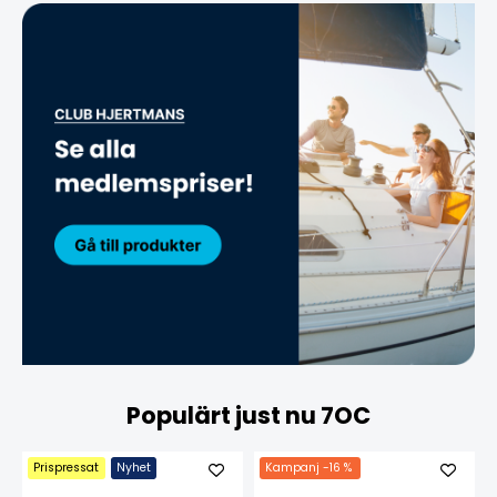
Populärt just nu 7OC
Prispressat
Nyhet
Kampanj
-16 %