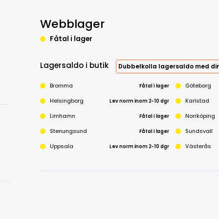
Webblager
Fåtal i lager
Lagersaldo i butik
Dubbelkolla lagersaldo med din
Bromma
Fåtal i lager
Göteborg
Helsingborg
Lev norm inom 2-10 dgr
Karlstad
Limhamn
Fåtal i lager
Norrköping
Stenungsund
Fåtal i lager
Sundsvall
Uppsala
Lev norm inom 2-10 dgr
Västerås