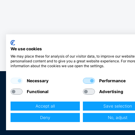
We use cookies
We may place these for analysis of our visitor data, to improve our websit
personalised content and to give you a great website experience. For mor
information about the cookies we use open the settings.
Necessary
Performance
Functional
Advertising
Club Hjertmans
Accept all
Save selection
Logga in
Bli kund
Deny
No, adjust