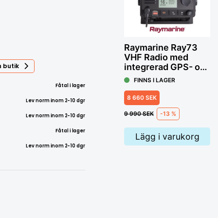
Raymarine Ray73
VHF Radio med
 butik
integrerad GPS- och
AISmottagare
FINNS I LAGER
Fåtal i lager
8 660 SEK
Lev norm inom 2-10 dgr
9 990 SEK
-13 %
Lev norm inom 2-10 dgr
Fåtal i lager
Lägg i varukorg
Lev norm inom 2-10 dgr