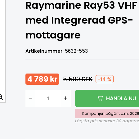
Raymarine Ray53 VHF
med Integrerad GPS-
mottagare
Artikelnummer:
5632-553
4 789 kr
5 590 SEK
-14 %
HANDLA NU
Lägg i varukorg
Kampanjen pågår t.o.m.
2026
Lägsta pris senaste 30 dagarn