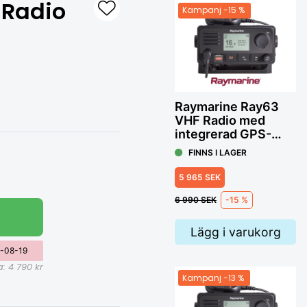
 Radio
Kampanj
-15 %
Raymarine Ray63
VHF Radio med
integrerad GPS-
mottagare
Ray
FINNS I LAGER
5 965 SEK
F
6 990 SEK
-15 %
14
Lägg i varukorg
-08-19
a:
4 790 kr
Kampanj
-13 %