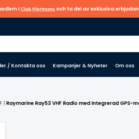
medlem i
och ta del av exklusiva erbjuda
Club Hjertmans
der / Kontakta oss
Kampanjer & Nyheter
Om oss
Missa inte
F
Raymarine Ray53 VHF Radio med Integrerad GPS-m
/