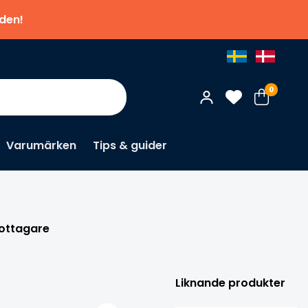
nden!
0
Varumärken
Tips & guider
×
ottagare
Ka
Liknande produkter