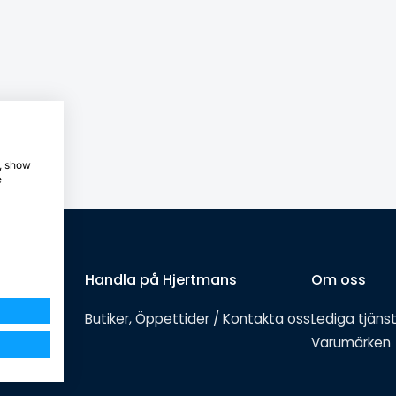
e, show
e
Handla på Hjertmans
Om oss
Butiker, Öppettider / Kontakta oss
Lediga tjäns
Varumärken