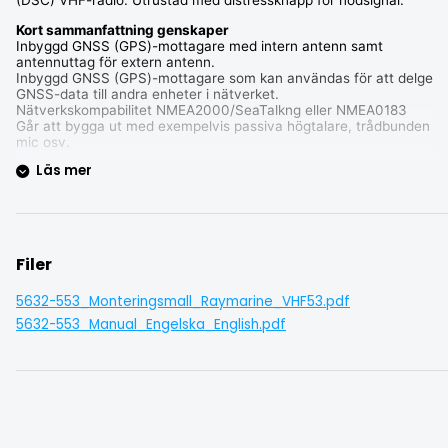
(DSC) VHF-radio. Utrustad med distressknapp för nödsignal.
Kort sammanfattning genskaper
Inbyggd GNSS (GPS)-mottagare med intern antenn samt
antennuttag för extern antenn.
Inbyggd GNSS (GPS)-mottagare som kan användas för att delge
GNSS-data till andra enheter i nätverket.
Nätverkskompabilitet NMEA2000/SeaTalkng eller NMEA0183
Går att bygga ut med exempelvis passiva högtalare, trådbunden
mic osv.
Läs mer
Medföljer i förpackningen
VHF-radio
Solskydd
Packning för infällt montage
Bygel för bygelmontage
Handmic
Filer
Hållare för handmic
Dokumentation
SeaTalkng blindplugg
5632-553_Monteringsmall_Raymarine_VHF53.pdf
SeaTalkng dropkabel 40cm
5632-553_Manual_Engelska_English.pdf
Raymarine artikelnummer E70524