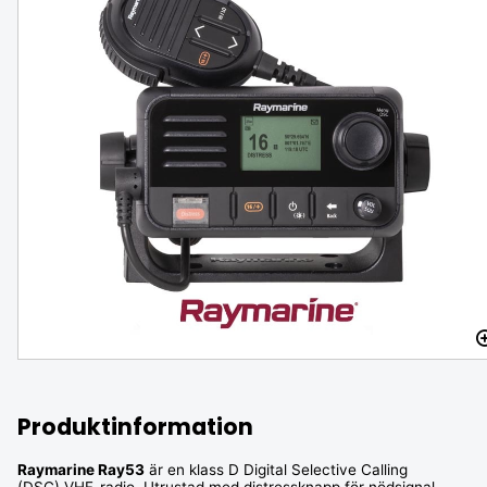
Raymarine AIS 700 med inbyggd
antennsplitter
FINNS I LAGER
11 370 SEK
15 990 SEK
-29 %
Produktinformation
Raymarine Ray53
är en klass D Digital Selective Calling