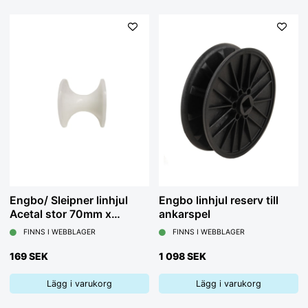
Engbo/ Sleipner linhjul
Engbo linhjul reserv till
Acetal stor 70mm x
ankarspel
85mm, axel 14,5mm
FINNS I WEBBLAGER
FINNS I WEBBLAGER
169 SEK
1 098 SEK
Lägg i varukorg
Lägg i varukorg