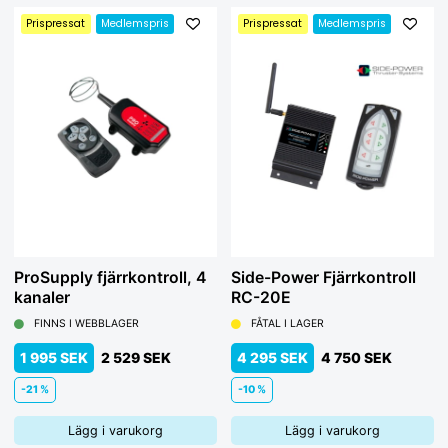
Prispressat
Medlemspris
Prispressat
Medlemspris
ProSupply fjärrkontroll, 4
Side-Power Fjärrkontroll
kanaler
RC-20E
FINNS I WEBBLAGER
FÅTAL I LAGER
1 995 SEK
2 529 SEK
4 295 SEK
4 750 SEK
-21 %
-10 %
Lägg i varukorg
Lägg i varukorg