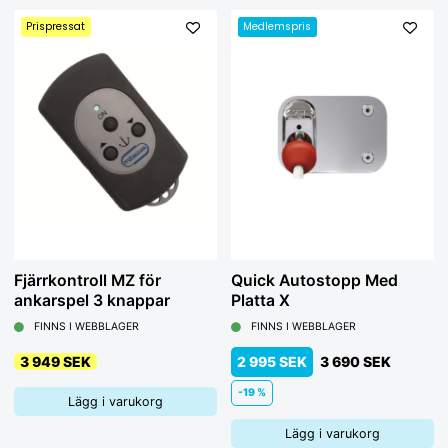
Prispressat
Medlemspris
Fjärrkontroll MZ för
Quick Autostopp Med
ankarspel 3 knappar
Platta X
FINNS I WEBBLAGER
FINNS I WEBBLAGER
3 949 SEK
2 995 SEK
3 690 SEK
-19 %
Lägg i varukorg
Lägg i varukorg