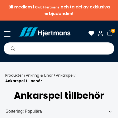
Bli medlem i
och ta del av exklusiva
Club Hjertmans
erbjudanden!
0
& Nyheter
Om oss
Varumärken
Tips & guider
Produkter
Ankring & Linor
Ankarspel
/
/
/
Ankarspel tillbehör
Ankarspel tillbehör