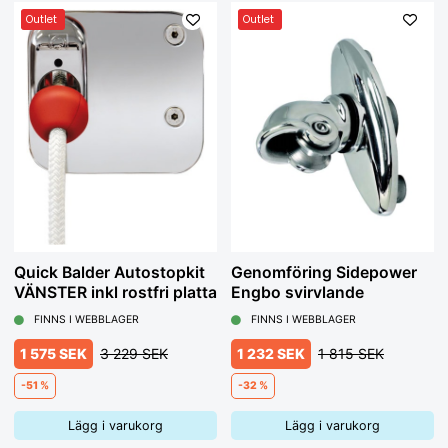
Outlet
Outlet
Quick Balder Autostopkit
Genomföring Sidepower
VÄNSTER inkl rostfri platta
Engbo svirvlande
FINNS I WEBBLAGER
FINNS I WEBBLAGER
1 575 SEK
3 229 SEK
1 232 SEK
1 815 SEK
-51 %
-32 %
Lägg i varukorg
Lägg i varukorg