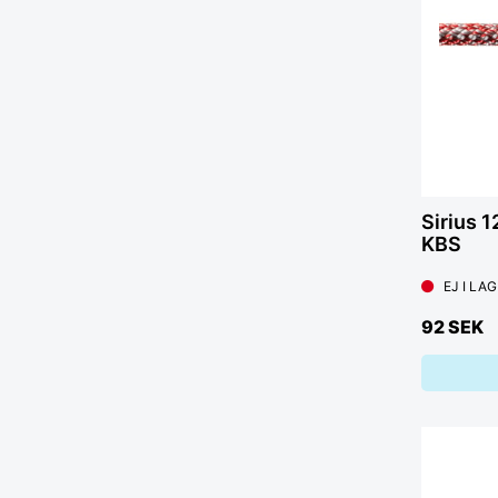
Sirius 
KBS
EJ I LA
92 SEK