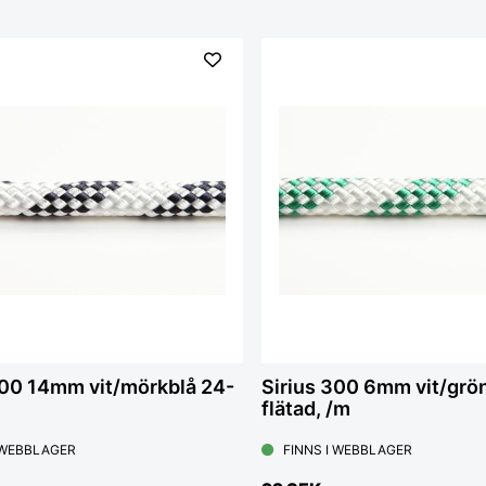
300 14mm vit/mörkblå 24-
Sirius 300 6mm vit/grö
flätad, /m
 WEBBLAGER
FINNS I WEBBLAGER