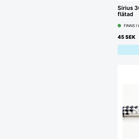
Sirius 300 10mm vit
flätad
FINNS I
45 SEK