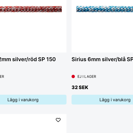
12mm silver/röd SP 150
Sirius 6mm silver/blå 
GER
EJ I LAGER
32 SEK
Lägg i varukorg
Lägg i varukorg