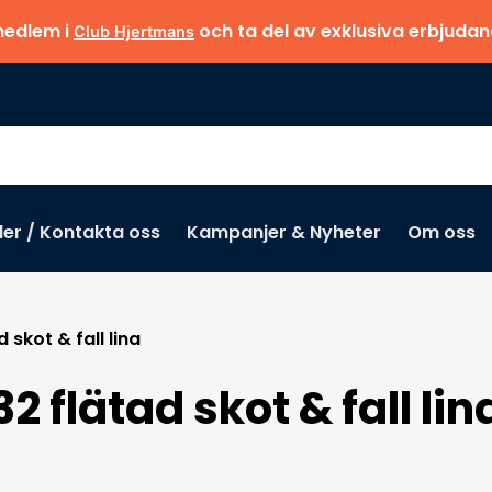
medlem i
och ta del av exklusiva erbjuda
Club Hjertmans
der / Kontakta oss
Kampanjer & Nyheter
Om oss
d skot & fall lina
32 flätad skot & fall lin