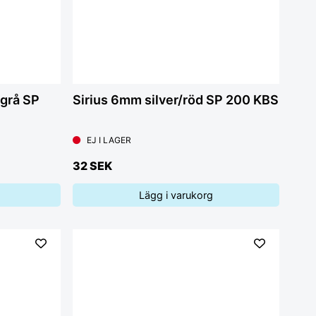
grå SP
Sirius 6mm silver/röd SP 200 KBS
EJ I LAGER
32 SEK
Lägg i varukorg