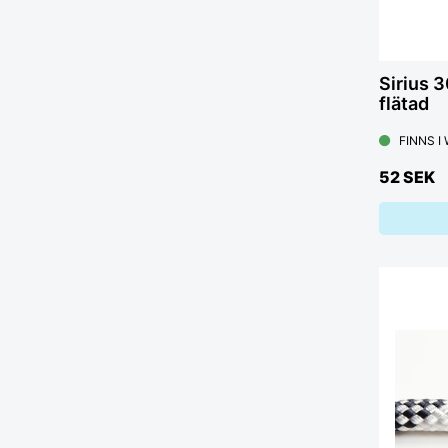
Sirius 
flätad
FINNS I
52 SEK