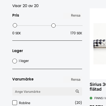
Visar
20
av
20
Pris
Rensa
0 SEK
170 SEK
Lager
I lager
Varumärke
Rensa
Sirius 
flätad
FINNS I
(20)
Robline