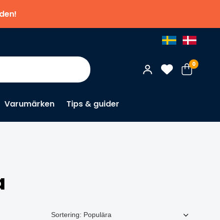
nden!
0
Varumärken
Tips & guider
a