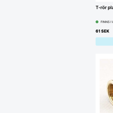
T-rör p
FINNS I
61 SEK