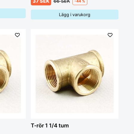
37 SEK
66 SEK
-44 %
Lägg i varukorg
T-rör 1 1/4 tum