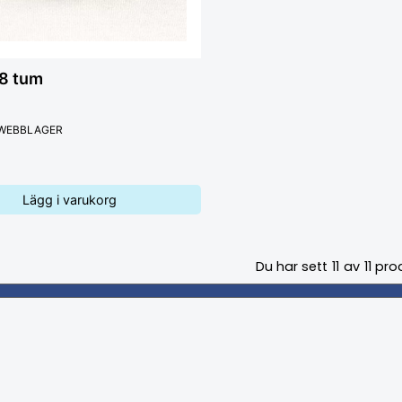
/8 tum
 WEBBLAGER
Lägg i varukorg
Du har sett
11
av
11
pro