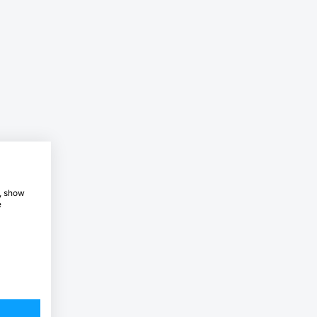
e, show
e