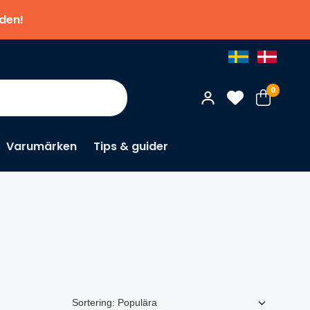
nden!
0
Varumärken
Tips & guider