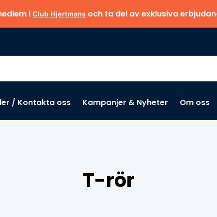
medlem i
och ta del av exklusiva erbjuda
Club Hjertmans
der / Kontakta oss
Kampanjer & Nyheter
Om oss
T-rör