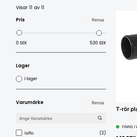
Visar
11
av
11
Pris
Rensa
0 SEK
530 SEK
Lager
I lager
Varumärke
Rensa
T-rör p
FINNS I
(2)
Isiflo