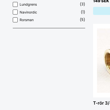
149 SEK
(3)
Lundgrens
(1)
Navinordic
(5)
Rorsman
T-rör 3