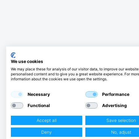
We use cookies
We may place these for analysis of our visitor data, to improve our websit
personalised content and to give you a great website experience. For mor
information about the cookies we use open the settings.
Necessary
Performance
Functional
Advertising
Accept all
Save selection
Deny
No, adjust