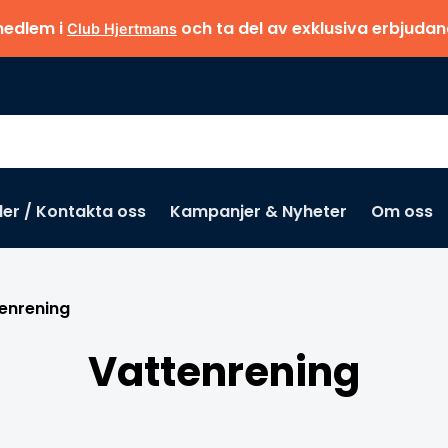
medlem i
och ta del av exklusiva erbjuda
Club Hjertmans
der / Kontakta oss
Kampanjer & Nyheter
Om oss
enrening
Vattenrening