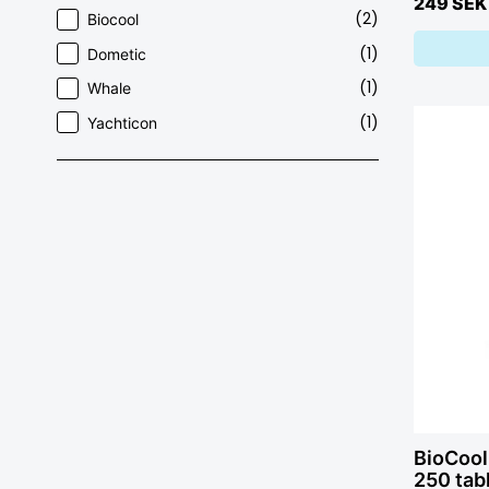
249 SEK
(2)
Biocool
(1)
Dometic
(1)
Whale
(1)
Yachticon
BioCool
250 tab