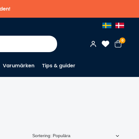
nden!
0
Varumärken
Tips & guider