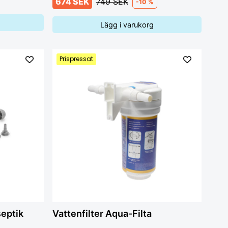
674 SEK
749 SEK
-10 %
Lägg i varukorg
Prispressat
septik
Vattenfilter Aqua-Filta