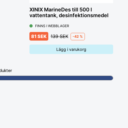
XINIX MarineDes till 500 l
vattentank, desinfektionsmedel
FINNS I WEBBLAGER
81 SEK
139 SEK
-42 %
Lägg i varukorg
dukter