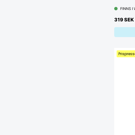
FINNS I
319 SEK
Prispress