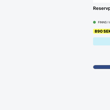
Reservp
FINNS I
890 SE