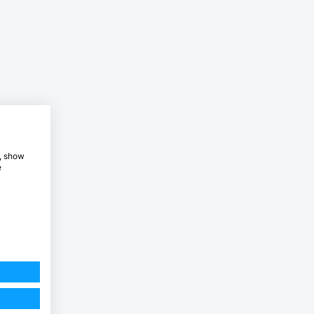
e, show
e