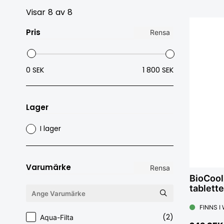
Visar
8
av
8
Pris
Rensa
0 SEK
1 800 SEK
Lager
I lager
Varumärke
Rensa
BioCool
tablette
FINNS I
(2)
Aqua-Filta