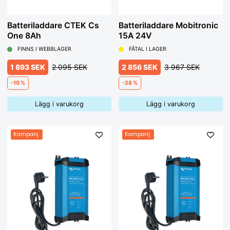
Batteriladdare CTEK Cs
Batteriladdare Mobitronic
One 8Ah
15A 24V
FINNS I WEBBLAGER
FÅTAL I LAGER
1 893 SEK
2 095 SEK
2 856 SEK
3 967 SEK
-10 %
-28 %
Lägg i varukorg
Lägg i varukorg
Kampanj
Kampanj