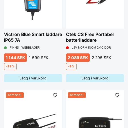
Victron Blue Smart laddare
Ctek CS Free Portabel
IP65 7A
batteriladdare
FINNS I WEBBLAGER
LEV NORM INOM 2-10 DGR
1 144 SEK
1 599 SEK
2 089 SEK
2 295 SEK
-28 %
-9 %
Lägg i varukorg
Lägg i varukorg
Kampanj
Kampanj