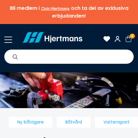
Bli medlem i
och ta del av exklusiva
Club Hjertmans
erbjudanden!
0
& Nyheter
Om oss
Varumärken
Tips & guider
Ny båtägare
Båtvård
Vattensport