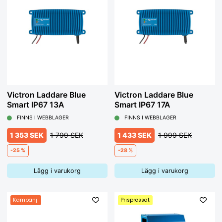
Victron Laddare Blue
Victron Laddare Blue
Smart IP67 13A
Smart IP67 17A
FINNS I WEBBLAGER
FINNS I WEBBLAGER
1 353 SEK
1 799 SEK
1 433 SEK
1 999 SEK
-25 %
-28 %
Lägg i varukorg
Lägg i varukorg
Kampanj
Prispressat