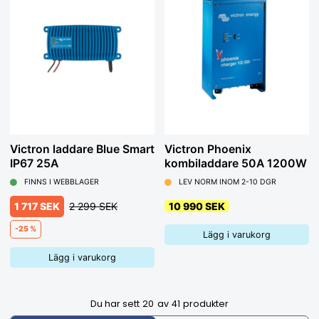
Victron laddare Blue Smart
Victron Phoenix
IP67 25A
kombiladdare 50A 1200W
FINNS I WEBBLAGER
LEV NORM INOM 2-10 DGR
1 717 SEK
2 299 SEK
10 990 SEK
-25 %
Lägg i varukorg
Lägg i varukorg
Du har sett
20
av
41
produkter