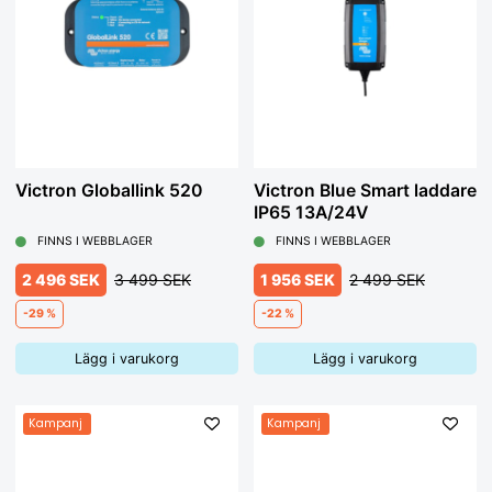
Victron Globallink 520
Victron Blue Smart laddare
IP65 13A/24V
FINNS I WEBBLAGER
FINNS I WEBBLAGER
2 496 SEK
3 499 SEK
1 956 SEK
2 499 SEK
-29 %
-22 %
Lägg i varukorg
Lägg i varukorg
Kampanj
Kampanj