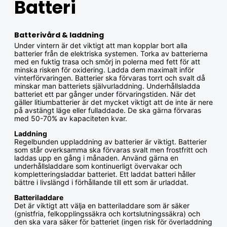
Batteri
Batterivård & laddning
Under vintern är det viktigt att man kopplar bort alla
batterier från de elektriska systemen. Torka av batterierna
med en fuktig trasa och smörj in polerna med fett för att
minska risken för oxidering. Ladda dem maximalt inför
vinterförvaringen. Batterier ska förvaras torrt och svalt då
minskar man batteriets självurladdning. Underhållsladda
batteriet ett par gånger under förvaringstiden. När det
gäller litiumbatterier är det mycket viktigt att de inte är nere
på avstängt läge eller fulladdade. De ska gärna förvaras
med 50-70% av kapaciteten kvar.
Laddning
Regelbunden uppladdning av batterier är viktigt. Batterier
som står overksamma ska förvaras svalt men frostfritt och
laddas upp en gång i månaden. Använd gärna en
underhållsladdare som kontinuerligt övervakar och
kompletteringsladdar batteriet. Ett laddat batteri håller
bättre i livslängd i förhållande till ett som är urladdat.
Batteriladdare
Det är viktigt att välja en batteriladdare som är säker
(gnistfria, felkopplingssäkra och kortslutningssäkra) och
den ska vara säker för batteriet (ingen risk för överladdning